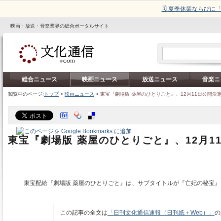
🗓️ 夏季休業ならび
映画・放送・音楽業界の総合ポータルサイト
総合ニュース
映画ニュース
放送ニュース
音楽ニ
閲覧中のページ:
トップ
>
映画ニュース
>
東宝『劇場版 薬屋のひとりごと』、12月11日公開決
東宝『劇場版 薬屋のひとりごと』、12月1
東宝配給『劇場版 薬屋のひとりごと』は、サブタイトルが『亡妃の秘宝』
この記事の全文は
「日刊文化通信速報（日刊紙＋Web）」
の