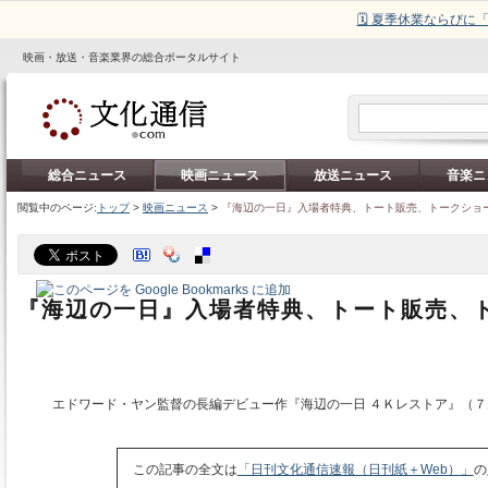
🗓️ 夏季休業ならび
映画・放送・音楽業界の総合ポータルサイト
総合ニュース
映画ニュース
放送ニュース
音楽ニ
閲覧中のページ:
トップ
>
映画ニュース
>
『海辺の一日』入場者特典、トート販売、トークショ
『海辺の一日』入場者特典、トート販売、
エドワード・ヤン監督の長編デビュー作『海辺の一日 ４Ｋレストア』（７
この記事の全文は
「日刊文化通信速報（日刊紙＋Web）」
の