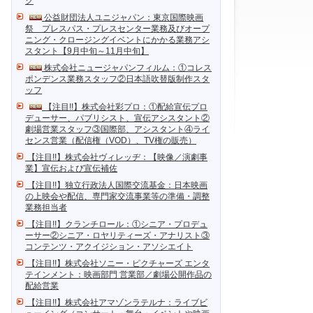
ク
公益財団法人ユニジャパン：東京国際映画
祭 プレスパス・プレスセンター業務及びオープ
ニング・クロージングイベントにかかる業務アシ
スタント【9月中旬～11月中旬】
株式会社ニュージャパンフィルム：①コレス
ポンデンス業務スタッフ②日本語吹替版制作スタ
ッフ
【注目!!】株式会社彩プロ：①配給宣伝プロ
デューサー、パブリシスト、宣伝アシスタント②
劇場営業スタッフ③国際部、アシスタント④ライ
センス営業（配信権（VOD）、TV権の販売）
【注目!!】株式会社ヴィレッヂ：【映像／演劇事
業】宣伝および宣伝補佐
【注目!!】独立行政法人国際交流基金：日本映画
の上映会や配信、専門家交流事業等の準備・調整
業務担当者
【注目!!】クランチロール：①シニア・プロデュ
ーサー②シニア・ロヤリティーズ・アナリスト③
コンテンツ・アクイジション・アソシエイト
【注目!!】株式会社ソニー・ピクチャーズ エンタ
テインメント：映画部門 営業部／劇場公開作品の
配給営業
【注目!!】株式会社アマゾンラテルナ：ライブビ