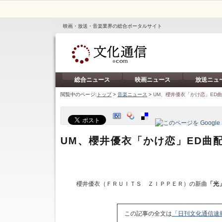
映画・放送・音楽業界の総合ポータルサイト
総合ニュース
映画ニュース
放送ニュ
閲覧中のページ:
トップ
>
音楽ニュース
>
UM、櫻井優衣「かけ恋」ED
UM、櫻井優衣「かけ恋」ED曲
櫻井優衣（ＦＲＵＩＴＳ ＺＩＰＰＥＲ）の新曲
「光
この記事の全文は
「日刊文化通信速