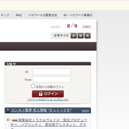
トマップ
|
FAQ
|
パスワードの変更方法
|
ID・パスワード再発行
8
9
2026年
日曜日
ID
Pass
次回から自動ログイン
パスワードを忘れてしまった方はこちら
エンタメ業界 求人情報 “ＢｕｎＪＯＢ”
more
有限会社ミラクルヴォイス：宣伝プロデュー
サー、パブリシティ、宣伝部アシスタント、デス