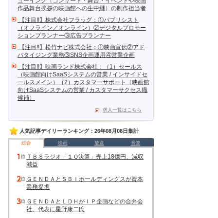
ューイング（コンサート・舞台・イベントや映画
作品舞台挨拶の映画館への生中継）の制作担当者
【注目!!】株式会社フラッグ：①パブリシスト
（オフライン／オンライン）②デジタルプロモー
ションプランナー③広告プランナー
【注目!!】松竹ナビ株式会社：①映画宣伝②アド
バタイジング業務③SNS企画運用④営業企画
【注目!!】映画ランド株式会社：（1）セールス
（映画館向けSaaSシステムの営業 / インサイドセ
ールスメイン）（2）カスタマーサポート（映画館
向けSaaSシステムの営業 / カスタマーサクセス職
候補）
求人一覧はこちら
人気記事デイリーランキング：26年08月08日集計
総合
映画
放送
音楽
ＴＢＳラジオ「１Ｑ決算」売上18億円、減収
減益
ＧＥＮＤＡとＳＢＩホールディングスが資本
業務提携
ＧＥＮＤＡとＬＤＨがＩＰ企画などの合弁会
社、代表に星野康二氏