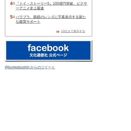
『トイ・ストーリー5』100億円突破、ピクサ
ーアニメ史上最速
パラブラ、眼鏡のレンズに字幕表示する新た
な鑑賞サポート
10位まで表示する
@bunkatsushin からのツイート