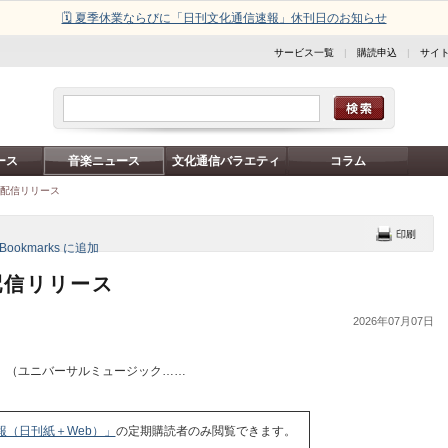
🗓️ 夏季休業ならびに「日刊文化通信速報」休刊日のお知らせ
サービス一覧
|
購読申込
|
サイ
ース
音楽ニュース
文化通信バラエティ
コラム
曲配信リリース
配信リリース
2026年07月07日
」
（ユニバーサルミュージック……
報（日刊紙＋Web）」
の定期購読者のみ閲覧できます。