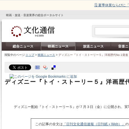
🗓️ 夏季休業ならび
映画・放送・音楽業界の総合ポータルサイト
総合ニュース
映画ニュース
放送ニュース
音楽ニ
閲覧中のページ:
トップ
>
映画ニュース
>
ディズニー『トイ・ストーリー５』洋画歴代No.1発進
ディズニー『トイ・ストーリー５』洋画歴代
ディズニー配給『トイ・ストーリー５』が７月３日（金）に公開され、実
この記事の全文は
「日刊文化通信速報（日刊紙＋Web）」
の