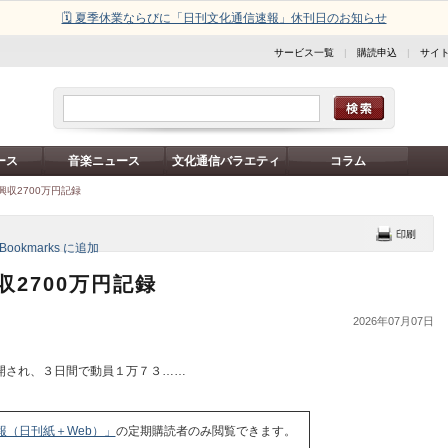
🗓️ 夏季休業ならびに「日刊文化通信速報」休刊日のお知らせ
サービス一覧
|
購読申込
|
サイ
ース
音楽ニュース
文化通信バラエティ
コラム
収2700万円記録
2700万円記録
2026年07月07日
開され、３日間で動員１万７３……
報（日刊紙＋Web）」
の定期購読者のみ閲覧できます。