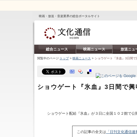
映画・放送・音楽業界の総合ポータルサイト
総合ニュース
映画ニュース
放送ニュ
閲覧中のページ:
トップ
>
映画ニュース
>
ショウゲート『氷血』3日間で興
ショウゲート『氷血』3日間で興収
ショウゲート配給『氷血』が３日に全国１０２館で公
この記事の全文は
「日刊文化通信速