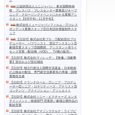
ク
公益財団法人ユニジャパン：東京国際映画
祭 プレスパス・プレスセンター業務及びオープ
ニング・クロージングイベントにかかる業務アシ
スタント【9月中旬～11月中旬】
株式会社ニュージャパンフィルム：①コレス
ポンデンス業務スタッフ②日本語吹替版制作スタ
ッフ
【注目!!】株式会社彩プロ：①配給宣伝プロ
デューサー、パブリシスト、宣伝アシスタント②
劇場営業スタッフ③国際部、アシスタント④ライ
センス営業（配信権（VOD）、TV権の販売）
【注目!!】株式会社ヴィレッヂ：【映像／演劇事
業】宣伝および宣伝補佐
【注目!!】独立行政法人国際交流基金：日本映画
の上映会や配信、専門家交流事業等の準備・調整
業務担当者
【注目!!】クランチロール：①シニア・プロデュ
ーサー②シニア・ロヤリティーズ・アナリスト③
コンテンツ・アクイジション・アソシエイト
【注目!!】株式会社ソニー・ピクチャーズ エンタ
テインメント：映画部門 営業部／劇場公開作品の
配給営業
【注目!!】株式会社アマゾンラテルナ：ライブビ