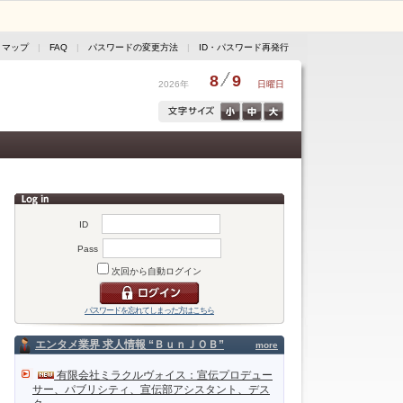
トマップ
|
FAQ
|
パスワードの変更方法
|
ID・パスワード再発行
8
9
2026年
日曜日
ID
Pass
次回から自動ログイン
パスワードを忘れてしまった方はこちら
エンタメ業界 求人情報 “ＢｕｎＪＯＢ”
more
有限会社ミラクルヴォイス：宣伝プロデュー
サー、パブリシティ、宣伝部アシスタント、デス