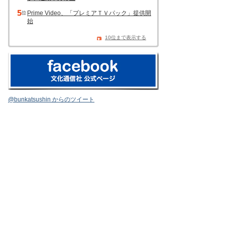
Prime Video、「プレミアＴＶパック」提供開
始
10位まで表示する
@bunkatsushin からのツイート