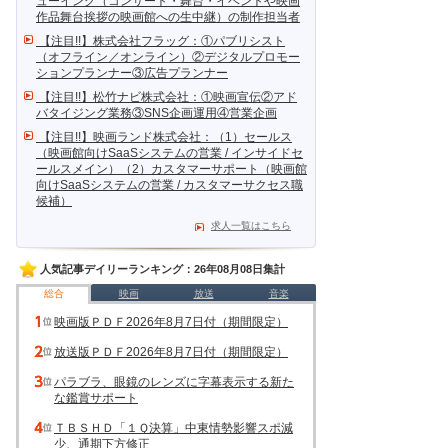
ューイング（コンサート・舞台・イベントや映画
作品舞台挨拶の映画館への生中継）の制作担当者
【注目!!】株式会社フラッグ：①パブリシスト
（オフライン／オンライン）②デジタルプロモー
ションプランナー③広告プランナー
【注目!!】松竹ナビ株式会社：①映画宣伝②アド
バタイジング業務③SNS企画運用④営業企画
【注目!!】映画ランド株式会社：（1）セールス
（映画館向けSaaSシステムの営業 / インサイドセ
ールスメイン）（2）カスタマーサポート（映画館
向けSaaSシステムの営業 / カスタマーサクセス職
候補）
求人一覧はこちら
人気記事デイリーランキング：26年08月08日集計
総合
映画
放送
音楽
映画版ＰＤＦ2026年8月7日付（期間限定）
放送版ＰＤＦ2026年8月7日付（期間限定）
パラブラ、眼鏡のレンズに字幕表示する新た
な鑑賞サポート
ＴＢＳＨＤ「１Ｑ決算」中東情勢影響スポ減
少、通期下方修正