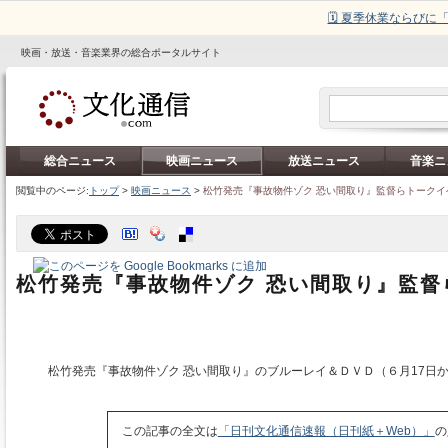
🗓️ 夏季休業ならび
映画・放送・音楽業界の総合ポータルサイト
総合ニュース
映画ニュース
放送ニュース
音楽ニ
閲覧中のページ:
トップ
>
映画ニュース
>
松竹発売『事故物件ゾク 恐い間取り』監督らトークイ
松竹発売『事故物件ゾク 恐い間取り』監督
松竹発売『事故物件ゾク 恐い間取り』のブルーレイ＆ＤＶＤ（６月17日
この記事の全文は
「日刊文化通信速報（日刊紙＋Web）」
の