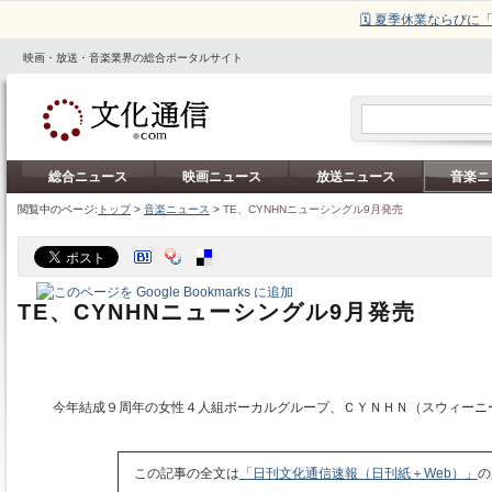
🗓️ 夏季休業ならび
映画・放送・音楽業界の総合ポータルサイト
総合ニュース
映画ニュース
放送ニュース
音楽ニ
閲覧中のページ:
トップ
>
音楽ニュース
>
TE、CYNHNニューシングル9月発売
TE、CYNHNニューシングル9月発売
今年結成９周年の女性４人組ボーカルグループ、ＣＹＮＨＮ（スウィーニ
この記事の全文は
「日刊文化通信速報（日刊紙＋Web）」
の