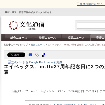
🗓️ 夏季休業ならび
映画・放送・音楽業界の総合ポータルサイト
総合ニュース
映画ニュース
放送ニュース
音楽ニ
閲覧中のページ:
トップ
>
音楽ニュース
>
エイベックス、m-flo27周年記念日に2つの新プロジェ
エイベックス、m-flo27周年記念日に2つ
表
音楽グループ、ｍ‐ｆｌｏがメジャーデビュー27周年記念日の７月７日に