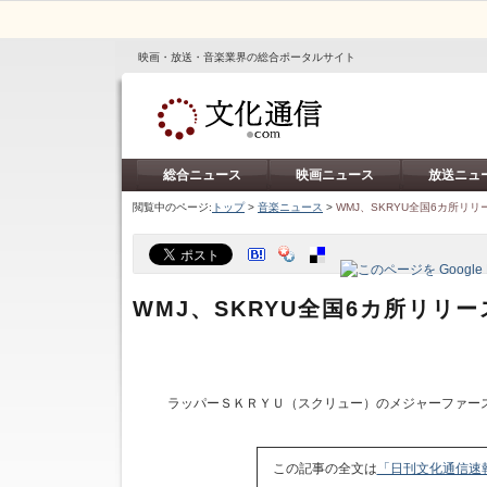
映画・放送・音楽業界の総合ポータルサイト
総合ニュース
映画ニュース
放送ニュ
閲覧中のページ:
トップ
>
音楽ニュース
>
WMJ、SKRYU全国6カ所リ
WMJ、SKRYU全国6カ所リリ
ラッパーＳＫＲＹＵ（スクリュー）のメジャーファー
この記事の全文は
「日刊文化通信速