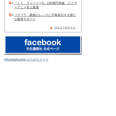
『トイ・ストーリー5』100億円突破、ピクサ
ーアニメ史上最速
パラブラ、眼鏡のレンズに字幕表示する新た
な鑑賞サポート
10位まで表示する
@bunkatsushin からのツイート