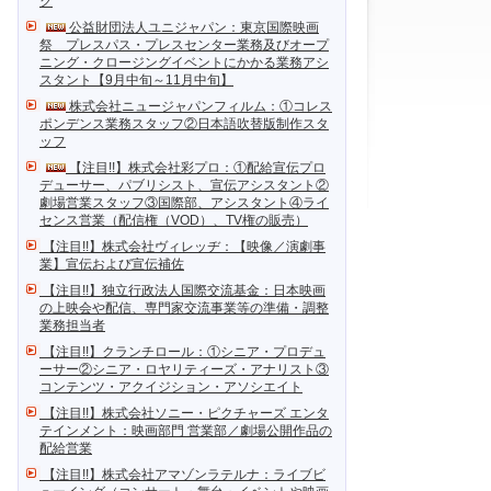
ク
公益財団法人ユニジャパン：東京国際映画
祭 プレスパス・プレスセンター業務及びオープ
ニング・クロージングイベントにかかる業務アシ
スタント【9月中旬～11月中旬】
株式会社ニュージャパンフィルム：①コレス
ポンデンス業務スタッフ②日本語吹替版制作スタ
ッフ
【注目!!】株式会社彩プロ：①配給宣伝プロ
デューサー、パブリシスト、宣伝アシスタント②
劇場営業スタッフ③国際部、アシスタント④ライ
センス営業（配信権（VOD）、TV権の販売）
【注目!!】株式会社ヴィレッヂ：【映像／演劇事
業】宣伝および宣伝補佐
【注目!!】独立行政法人国際交流基金：日本映画
の上映会や配信、専門家交流事業等の準備・調整
業務担当者
【注目!!】クランチロール：①シニア・プロデュ
ーサー②シニア・ロヤリティーズ・アナリスト③
コンテンツ・アクイジション・アソシエイト
【注目!!】株式会社ソニー・ピクチャーズ エンタ
テインメント：映画部門 営業部／劇場公開作品の
配給営業
【注目!!】株式会社アマゾンラテルナ：ライブビ