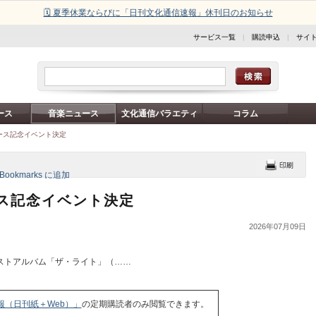
🗓️ 夏季休業ならびに「日刊文化通信速報」休刊日のお知らせ
サービス一覧
|
購読申込
|
サイ
ース
音楽ニュース
文化通信バラエティ
コラム
リース記念イベント決定
ース記念イベント決定
2026年07月09日
ストアルバム「ザ・ライト」（……
報（日刊紙＋Web）」
の定期購読者のみ閲覧できます。