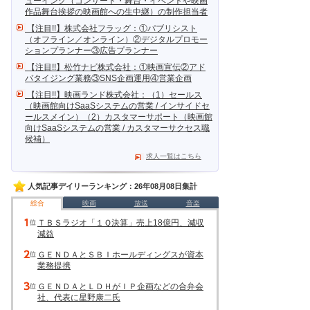
ューイング（コンサート・舞台・イベントや映画
作品舞台挨拶の映画館への生中継）の制作担当者
【注目!!】株式会社フラッグ：①パブリシスト
（オフライン／オンライン）②デジタルプロモー
ションプランナー③広告プランナー
【注目!!】松竹ナビ株式会社：①映画宣伝②アド
バタイジング業務③SNS企画運用④営業企画
【注目!!】映画ランド株式会社：（1）セールス
（映画館向けSaaSシステムの営業 / インサイドセ
ールスメイン）（2）カスタマーサポート（映画館
向けSaaSシステムの営業 / カスタマーサクセス職
候補）
求人一覧はこちら
人気記事デイリーランキング：26年08月08日集計
総合
映画
放送
音楽
ＴＢＳラジオ「１Ｑ決算」売上18億円、減収
減益
ＧＥＮＤＡとＳＢＩホールディングスが資本
業務提携
ＧＥＮＤＡとＬＤＨがＩＰ企画などの合弁会
社、代表に星野康二氏