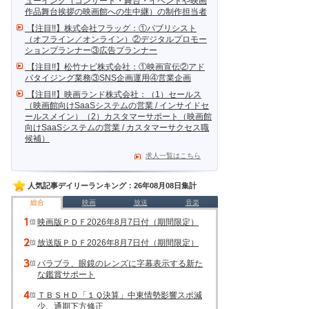
ューイング（コンサート・舞台・イベントや映画
作品舞台挨拶の映画館への生中継）の制作担当者
【注目!!】株式会社フラッグ：①パブリシスト
（オフライン／オンライン）②デジタルプロモー
ションプランナー③広告プランナー
【注目!!】松竹ナビ株式会社：①映画宣伝②アド
バタイジング業務③SNS企画運用④営業企画
【注目!!】映画ランド株式会社：（1）セールス
（映画館向けSaaSシステムの営業 / インサイドセ
ールスメイン）（2）カスタマーサポート（映画館
向けSaaSシステムの営業 / カスタマーサクセス職
候補）
求人一覧はこちら
人気記事デイリーランキング：26年08月08日集計
総合
映画
放送
音楽
映画版ＰＤＦ2026年8月7日付（期間限定）
放送版ＰＤＦ2026年8月7日付（期間限定）
パラブラ、眼鏡のレンズに字幕表示する新た
な鑑賞サポート
ＴＢＳＨＤ「１Ｑ決算」中東情勢影響スポ減
少、通期下方修正