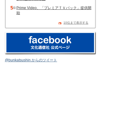
Prime Video、「プレミアＴＶパック」提供開
始
10位まで表示する
@bunkatsushin からのツイート