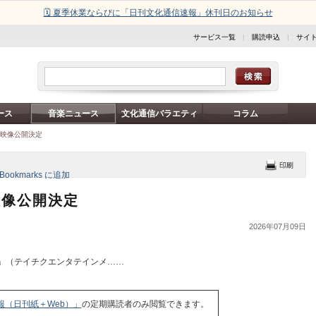
🗓️ 夏季休業ならびに「日刊文化通信速報」休刊日のお知らせ
サービス一覧
|
購読申込
|
サイ
ース
音楽ニュース
文化通信バラエティ
コラム
ブ映像公開決定
映像公開決定
2026年07月09日
」（テイチクエンタテインメ……
報（日刊紙＋Web）」
の定期購読者のみ閲覧できます。