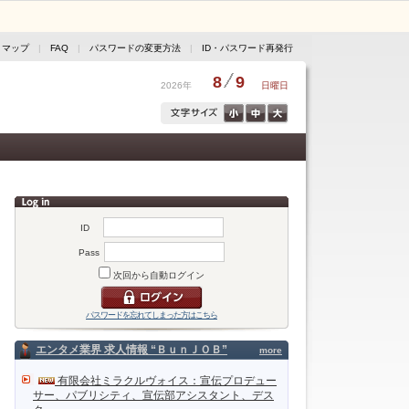
トマップ
|
FAQ
|
パスワードの変更方法
|
ID・パスワード再発行
8
9
2026年
日曜日
ID
Pass
次回から自動ログイン
パスワードを忘れてしまった方はこちら
エンタメ業界 求人情報 “ＢｕｎＪＯＢ”
more
有限会社ミラクルヴォイス：宣伝プロデュー
サー、パブリシティ、宣伝部アシスタント、デス