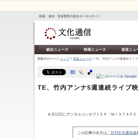
映画・放送・音楽業界の総合ポータルサイト
総合ニュース
映画ニュース
放送ニュ
閲覧中のページ:
トップ
>
音楽ニュース
>
TE、竹内アンナ5週連続ライ
TE、竹内アンナ5週連続ライブ
８月12日にデジタルコンセプトＥＰ「ＭＩＸＴＡＰＥ
この記事の全文は
「日刊文化通信速