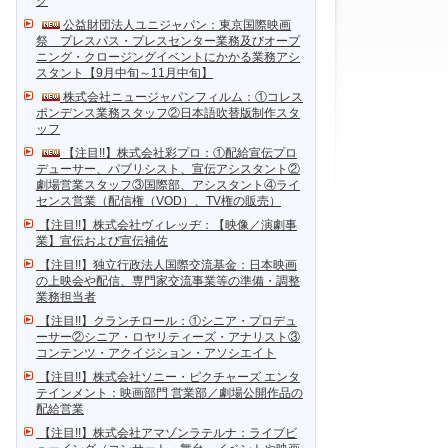
ク
公益財団法人ユニジャパン：東京国際映画
祭 プレスパス・プレスセンター業務及びオープ
ニング・クロージングイベントにかかる業務アシ
スタント【9月中旬～11月中旬】
株式会社ニュージャパンフィルム：①コレス
ポンデンス業務スタッフ②日本語吹替版制作スタ
ッフ
【注目!!】株式会社彩プロ：①配給宣伝プロ
デューサー、パブリシスト、宣伝アシスタント②
劇場営業スタッフ③国際部、アシスタント④ライ
センス営業（配信権（VOD）、TV権の販売）
【注目!!】株式会社ヴィレッヂ：【映像／演劇事
業】宣伝および宣伝補佐
【注目!!】独立行政法人国際交流基金：日本映画
の上映会や配信、専門家交流事業等の準備・調整
業務担当者
【注目!!】クランチロール：①シニア・プロデュ
ーサー②シニア・ロヤリティーズ・アナリスト③
コンテンツ・アクイジション・アソシエイト
【注目!!】株式会社ソニー・ピクチャーズ エンタ
テインメント：映画部門 営業部／劇場公開作品の
配給営業
【注目!!】株式会社アマゾンラテルナ：ライブビ