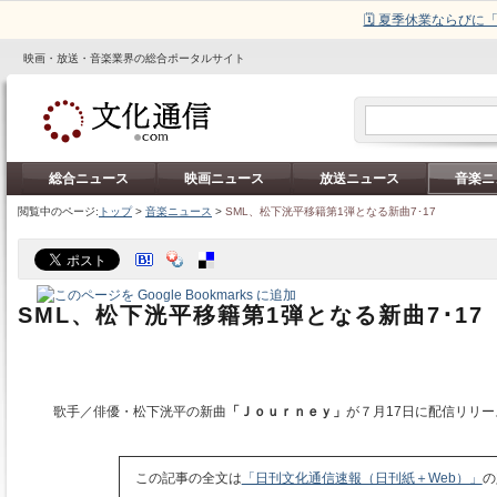
🗓️ 夏季休業ならび
映画・放送・音楽業界の総合ポータルサイト
総合ニュース
映画ニュース
放送ニュース
音楽ニ
閲覧中のページ:
トップ
>
音楽ニュース
>
SML、松下洸平移籍第1弾となる新曲7･17
SML、松下洸平移籍第1弾となる新曲7･17
歌手／俳優・松下洸平の新曲
「Ｊｏｕｒｎｅｙ」
が７月17日に配信リリ
この記事の全文は
「日刊文化通信速報（日刊紙＋Web）」
の