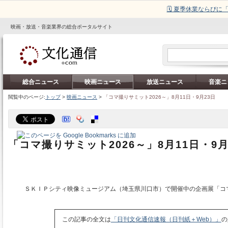
🗓️ 夏季休業ならび
映画・放送・音楽業界の総合ポータルサイト
総合ニュース
映画ニュース
放送ニュース
音楽ニ
閲覧中のページ:
トップ
>
映画ニュース
>
「コマ撮りサミット2026～」8月11日・9月23日
「コマ撮りサミット2026～」8月11日・9月
ＳＫＩＰシティ映像ミュージアム（埼玉県川口市）で開催中の企画展「コ
この記事の全文は
「日刊文化通信速報（日刊紙＋Web）」
の