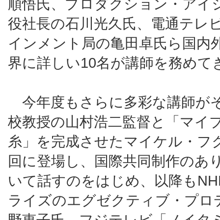
順悟氏、プロダクション・アイ
役社長の石川光久氏、電通テレ
インメント局の亀田卓氏ら国内
界に詳しい10名が講師を務めて
今年度もさらに多彩な講師が
校教授の山村浩二監督と「マイ
糸」を完成させたマイケル・フ
回に登場し、国際共同制作のあ
いて話すのをはじめ、以降もNH
ライズのエグゼクティブ・プロ
野恵子氏、フジテレビ「ノイタ