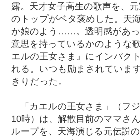
露。天才女子高生の歌声を、元
のトップがベタ褒めした。天
か娘のよう……。透明感があ
意思を持っているかのような
エルの王女さま』にインパク
れる。いつも励まされていま
きりだった。
「カエルの王女さま」（フジ
10時）は、解散目前のママさ
ループを、天海演じる元伝説