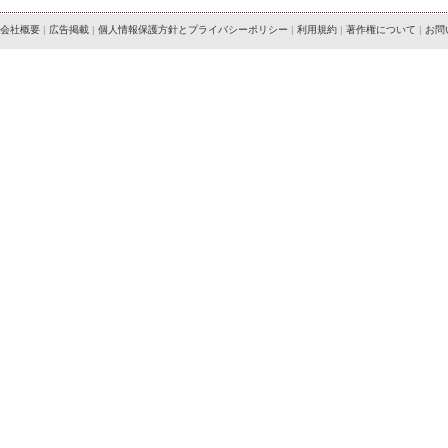
会社概要
|
広告掲載
|
個人情報保護方針とプライバシーポリシー
|
利用規約
|
著作権について
|
お問