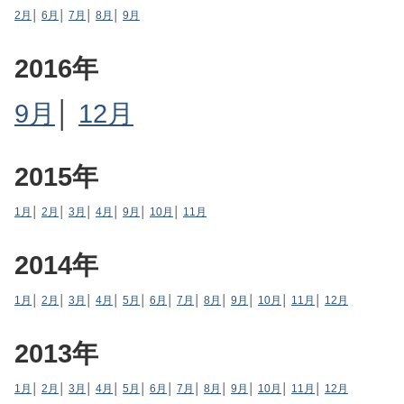
2月
│
6月
│
7月
│
8月
│
9月
2016年
9月
│
12月
2015年
1月
│
2月
│
3月
│
4月
│
9月
│
10月
│
11月
2014年
1月
│
2月
│
3月
│
4月
│
5月
│
6月
│
7月
│
8月
│
9月
│
10月
│
11月
│
12月
2013年
1月
│
2月
│
3月
│
4月
│
5月
│
6月
│
7月
│
8月
│
9月
│
10月
│
11月
│
12月