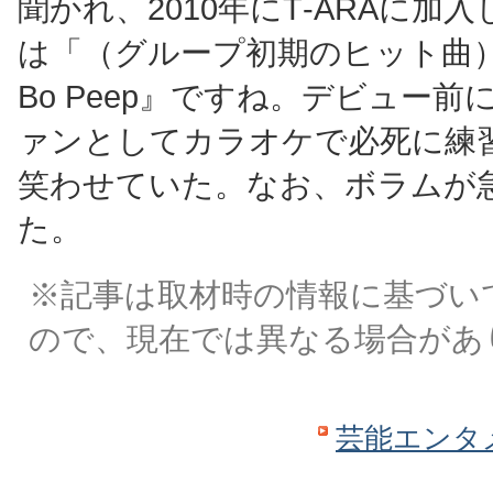
聞かれ、2010年にT‐ARAに加
は「（グループ初期のヒット曲）『B
Bo Peep』ですね。デビュー前に
ァンとしてカラオケで必死に練
笑わせていた。なお、ボラムが
た。
※記事は取材時の情報に基づい
ので、現在では異なる場合があ
芸能エンタ