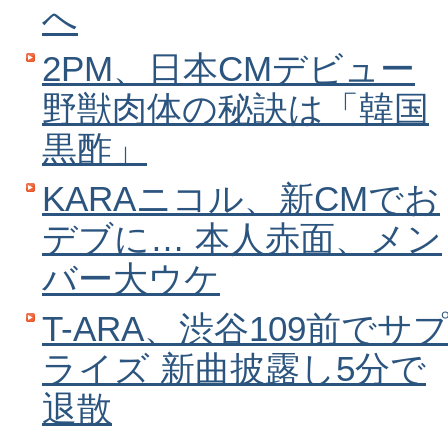
へ
2PM、日本CMデビュー
野獣肉体の秘訣は「韓国
黒酢」
KARAニコル、新CMでお
デブに… 本人赤面、メン
バー大ウケ
T-ARA、渋谷109前でサ
ライズ 新曲披露し5分で
退散