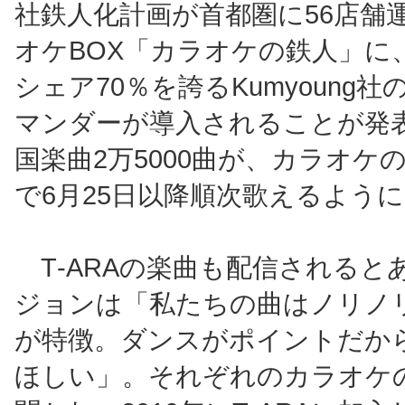
社鉄人化計画が首都圏に56店舗
オケBOX「カラオケの鉄人」に
シェア70％を誇るKumyoung
マンダーが導入されることが発
国楽曲2万5000曲が、カラオケ
で6月25日以降順次歌えるよう
T‐ARAの楽曲も配信されると
ジョンは「私たちの曲はノリノ
が特徴。ダンスがポイントだか
ほしい」。それぞれのカラオケの