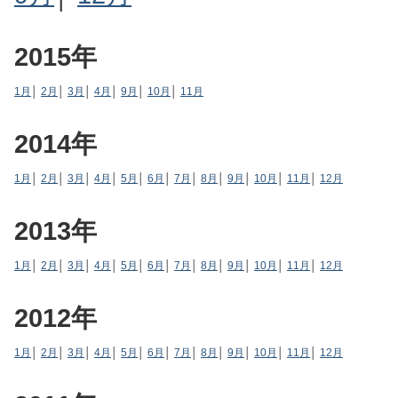
2015年
1月
│
2月
│
3月
│
4月
│
9月
│
10月
│
11月
2014年
1月
│
2月
│
3月
│
4月
│
5月
│
6月
│
7月
│
8月
│
9月
│
10月
│
11月
│
12月
2013年
1月
│
2月
│
3月
│
4月
│
5月
│
6月
│
7月
│
8月
│
9月
│
10月
│
11月
│
12月
2012年
1月
│
2月
│
3月
│
4月
│
5月
│
6月
│
7月
│
8月
│
9月
│
10月
│
11月
│
12月