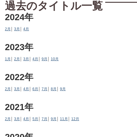
過去のタイトル一覧
2024年
2月
│
3月
│
4月
2023年
1月
│
2月
│
3月
│
4月
│
9月
│
10月
2022年
2月
│
3月
│
4月
│
6月
│
7月
│
8月
│
9月
2021年
2月
│
3月
│
4月
│
5月
│
7月
│
9月
│
11月
│
12月
2020年