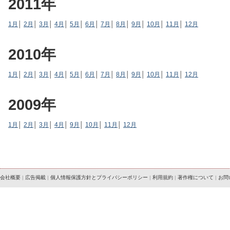
2011年
1月
│
2月
│
3月
│
4月
│
5月
│
6月
│
7月
│
8月
│
9月
│
10月
│
11月
│
12月
2010年
1月
│
2月
│
3月
│
4月
│
5月
│
6月
│
7月
│
8月
│
9月
│
10月
│
11月
│
12月
2009年
1月
│
2月
│
3月
│
4月
│
9月
│
10月
│
11月
│
12月
会社概要
|
広告掲載
|
個人情報保護方針とプライバシーポリシー
|
利用規約
|
著作権について
|
お問