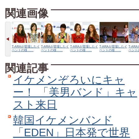
関連画像
T‐ARAが登場したイ
T‐ARAが登場したイ
T‐ARAが登場したイ
T‐ARAが登場したイ
T‐AR
ベントの様……
ベントの様……
ベントの様……
ベントの様……
ベント
関連記事
イケメンぞろいにキャ
ー！ 「美男バンド」キャ
スト来日
韓国イケメンバンド
「EDEN」日本発で世界