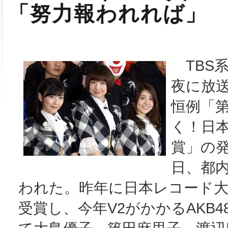
「努力報われれば」
TBS系
夜に放
恒例「第
く！日
賞」の発
日、都
われた。昨年に日本レコード
受賞し、今年V2がかかるAKB4