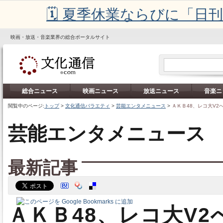
🗓️ 夏季休業ならびに「
映画・放送・音楽業界の総合ポータルサイト
総合ニュース
映画ニュース
放送ニュース
音楽ニ
閲覧中のページ:
トップ
>
文化通信バラエティ
>
芸能エンタメニュース
>
ＡＫＢ48、レコ大V2
芸能エンタメニュース
最新記事
ＡＫＢ48、レコ大V2