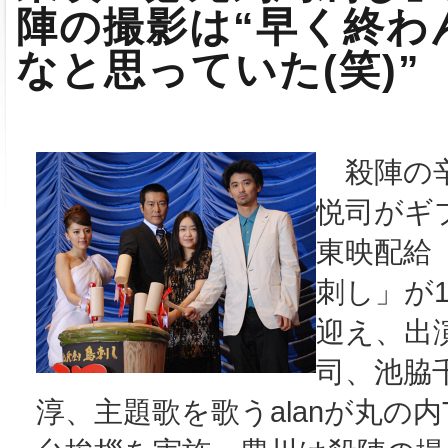
陣の撮影は“早く終わ
なと思っていた(笑)”
殺陣の辛
悦司がギブ
東映配給
刺し」が
迎え、出
司、池脇
淳、主題歌を歌うalanが丸の内T