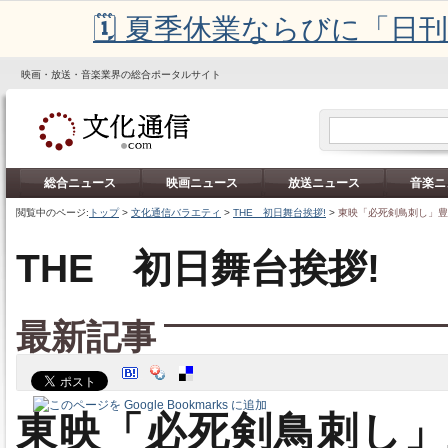
🗓️ 夏季休業ならびに「
映画・放送・音楽業界の総合ポータルサイト
総合ニュース
映画ニュース
放送ニュース
音楽ニ
閲覧中のページ:
トップ
>
文化通信バラエティ
>
THE 初日舞台挨拶!
>
東映「必死剣鳥刺し」豊
THE 初日舞台挨拶!
最新記事
東映「必死剣鳥刺し」