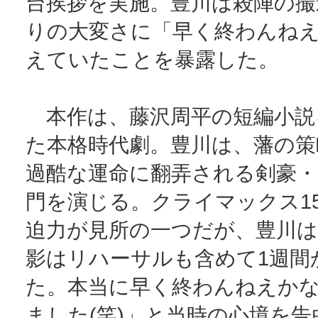
台挨拶を実施。豊川は殺陣の撮
りの大変さに「早く終わんね
えていたことを暴露した。
本作は、藤沢周平の短編小説
た本格時代劇。豊川は、藩の策
過酷な運命に翻弄される剣豪・
門を演じる。クライマックス1
迫力が見所の一つだが、豊川は
影はリハーサルも含めて1週間
た。本当に早く終わんねえか
ました(笑)」と当時の心境を