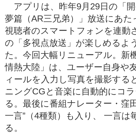
アプリは、昨年9月29日の「開
夢篇（AR三兄弟）」放送にあた
視聴者のスマートフォンを連動
の「多視点放送」が楽しめるよ
た。今回大幅リニューアル。新
情熱大陸」は、ユーザー自身や
ィールを入力し写真を撮影する
ニングCGと音楽に自動的にコ
る。最後に番組ナレーター・窪田
一言”（4種類）も入り、 一言は
る。