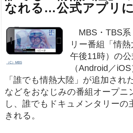
なれる…公式アプリ
MBS・TBS
リー番組「情熱
午後11時）の
（C）MBS
（Android／i
「誰でも情熱大陸」が追加され
などをおなじみの番組オープニ
し、誰でもドキュメンタリーの
きれる。