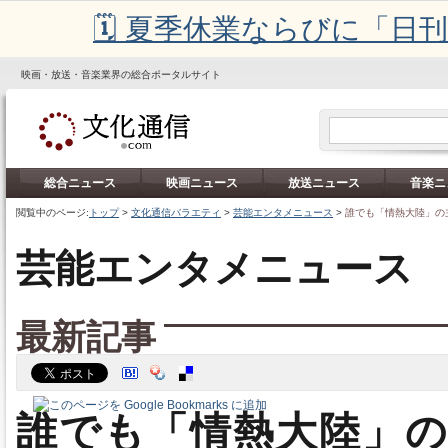
🗓️ 夏季休業ならびに「
映画・放送・音楽業界の総合ポータルサイト
総合ニュース
映画ニュース
放送ニュース
音楽ニ
閲覧中のページ:
トップ
>
文化通信バラエティ
>
芸能エンタメニュース
>
誰でも「情熱大陸」の
芸能エンタメニュース
最新記事
誰でも「情熱大陸」