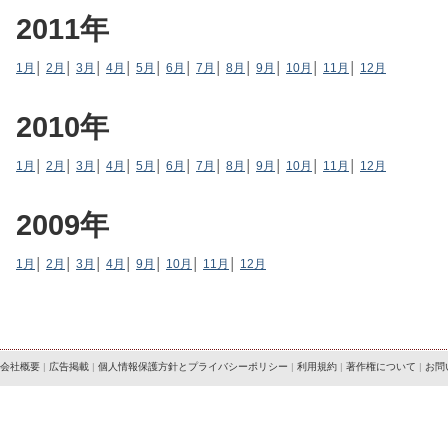
2011年
1月
│
2月
│
3月
│
4月
│
5月
│
6月
│
7月
│
8月
│
9月
│
10月
│
11月
│
12月
2010年
1月
│
2月
│
3月
│
4月
│
5月
│
6月
│
7月
│
8月
│
9月
│
10月
│
11月
│
12月
2009年
1月
│
2月
│
3月
│
4月
│
9月
│
10月
│
11月
│
12月
会社概要
|
広告掲載
|
個人情報保護方針とプライバシーポリシー
|
利用規約
|
著作権について
|
お問