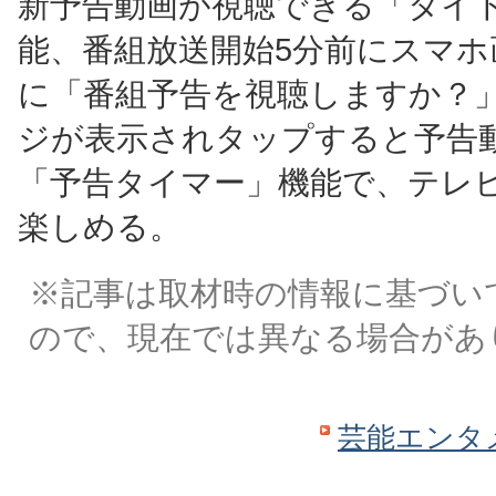
新予告動画が視聴できる「タイト
能、番組放送開始5分前にスマホ
に「番組予告を視聴しますか？
ジが表示されタップすると予告
「予告タイマー」機能で、テレ
楽しめる。
※記事は取材時の情報に基づい
ので、現在では異なる場合があ
芸能エンタ