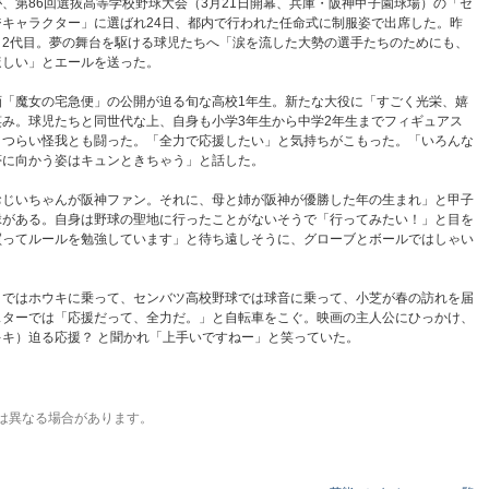
第86回選抜高等学校野球大会（3月21日開幕、兵庫・阪神甲子園球場）の「セ
キャラクター」に選ばれ24日、都内で行われた任命式に制服姿で出席した。昨
く2代目。夢の舞台を駆ける球児たちへ「涙を流した大勢の選手たちのためにも、
ほしい」とエールを送った。
「魔女の宅急便」の公開が迫る旬な高校1年生。新たな大役に「すごく光栄、嬉
み。球児たちと同世代な上、自身も小学3年生から中学2年生までフィギュアス
、つらい怪我とも闘った。「全力で応援したい」と気持ちがこもった。「いろんな
夢に向かう姿はキュンときちゃう」と話した。
じいちゃんが阪神ファン。それに、母と姉が阪神が優勝した年の生まれ」と甲子
縁がある。自身は野球の聖地に行ったことがないそうで「行ってみたい！」と目を
買ってルールを勉強しています」と待ち遠しそうに、グローブとボールではしゃい
ではホウキに乗って、センバツ高校野球では球音に乗って、小芝が春の訪れを届
スターでは「応援だって、全力だ。」と自転車をこぐ。映画の主人公にひっかけ、
キ）迫る応援？ と聞かれ「上手いですねー」と笑っていた。
は異なる場合があります。