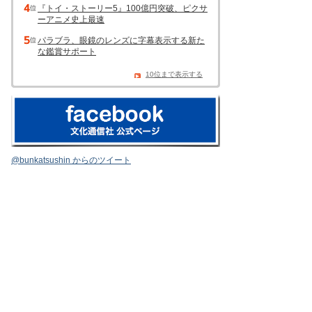
『トイ・ストーリー5』100億円突破、ピクサ
ーアニメ史上最速
パラブラ、眼鏡のレンズに字幕表示する新た
な鑑賞サポート
10位まで表示する
@bunkatsushin からのツイート