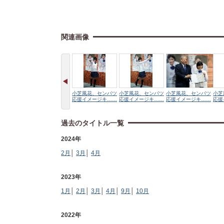
関連画像
小芝風花、センバツ
小芝風花、センバツ
小芝風花、センバツ
小芝
応援イメージキ……
応援イメージキ……
応援イメージキ……
応援
過去のタイトル一覧
2024年
2月
│
3月
│
4月
2023年
1月
│
2月
│
3月
│
4月
│
9月
│
10月
2022年