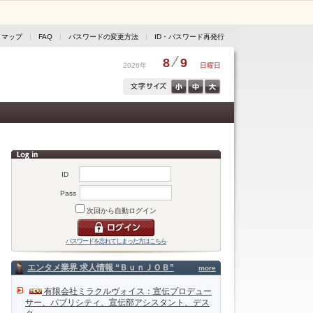
トマップ
|
FAQ
|
パスワードの変更方法
|
ID・パスワード再発行
8
9
2026年
日曜日
ID
Pass
次回から自動ログイン
パスワードを忘れてしまった方はこちら
エンタメ業界 求人情報 “ＢｕｎＪＯＢ”
more
有限会社ミラクルヴォイス：宣伝プロデュー
サー、パブリシティ、宣伝部アシスタント、デス