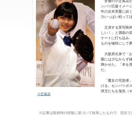
女優の小芝風花が、
ンバツ応援イメージ
年の吉本実憂に続
力いっぱい戦って
主演する実写映画
しい！」と満面の笑
ケートに打ち込み
ものを犠牲にして
大阪府出身で「お
園には少なからず
輝かせた。「本を
だ。
「魔女の宅急便」
ける。センバツポ
球児たちを鬼気（キ
小芝風花
※記事は取材時の情報に基づいて執筆したもので、現在で