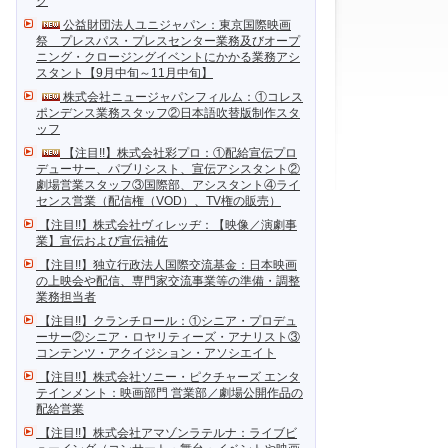
ク
公益財団法人ユニジャパン：東京国際映画
祭 プレスパス・プレスセンター業務及びオープ
ニング・クロージングイベントにかかる業務アシ
スタント【9月中旬～11月中旬】
株式会社ニュージャパンフィルム：①コレス
ポンデンス業務スタッフ②日本語吹替版制作スタ
ッフ
【注目!!】株式会社彩プロ：①配給宣伝プロ
デューサー、パブリシスト、宣伝アシスタント②
劇場営業スタッフ③国際部、アシスタント④ライ
センス営業（配信権（VOD）、TV権の販売）
【注目!!】株式会社ヴィレッヂ：【映像／演劇事
業】宣伝および宣伝補佐
【注目!!】独立行政法人国際交流基金：日本映画
の上映会や配信、専門家交流事業等の準備・調整
業務担当者
【注目!!】クランチロール：①シニア・プロデュ
ーサー②シニア・ロヤリティーズ・アナリスト③
コンテンツ・アクイジション・アソシエイト
【注目!!】株式会社ソニー・ピクチャーズ エンタ
テインメント：映画部門 営業部／劇場公開作品の
配給営業
【注目!!】株式会社アマゾンラテルナ：ライブビ