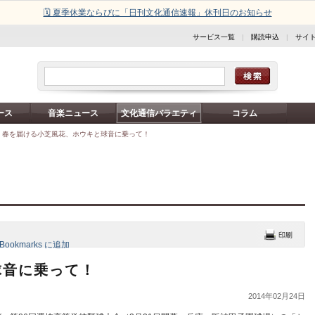
🗓️ 夏季休業ならびに「日刊文化通信速報」休刊日のお知らせ
サービス一覧
|
購読申込
|
サイ
ース
音楽ニュース
文化通信バラエティ
コラム
>
春を届ける小芝風花、ホウキと球音に乗って！
球音に乗って！
2014年02月24日