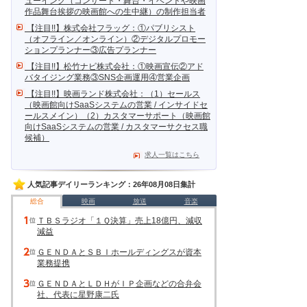
ューイング（コンサート・舞台・イベントや映画
作品舞台挨拶の映画館への生中継）の制作担当者
【注目!!】株式会社フラッグ：①パブリシスト
（オフライン／オンライン）②デジタルプロモー
ションプランナー③広告プランナー
【注目!!】松竹ナビ株式会社：①映画宣伝②アド
バタイジング業務③SNS企画運用④営業企画
【注目!!】映画ランド株式会社：（1）セールス
（映画館向けSaaSシステムの営業 / インサイドセ
ールスメイン）（2）カスタマーサポート（映画館
向けSaaSシステムの営業 / カスタマーサクセス職
小芝風花、センバツ
応援イメージキ……
候補）
求人一覧はこちら
人気記事デイリーランキング：26年08月08日集計
総合
映画
放送
音楽
ＴＢＳラジオ「１Ｑ決算」売上18億円、減収
減益
ＧＥＮＤＡとＳＢＩホールディングスが資本
業務提携
ＧＥＮＤＡとＬＤＨがＩＰ企画などの合弁会
社、代表に星野康二氏