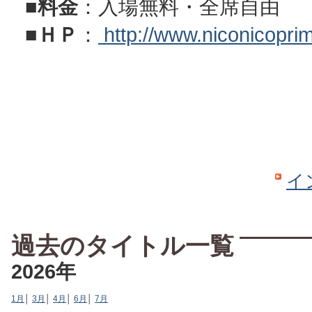
■
料金
：入場無料・全席自由
■
ＨＰ
：
http://www.niconicopri
イ
過去のタイトル一覧
2026年
1月
│
3月
│
4月
│
6月
│
7月