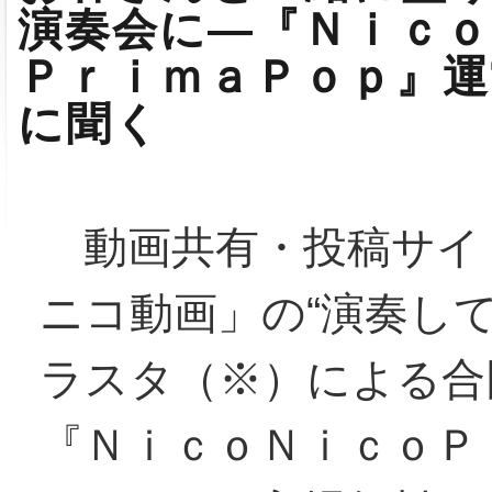
演奏会に―『Ｎｉｃｏ
ＰｒｉｍａＰｏｐ』運
に聞く
動画共有・投稿サイ
ニコ動画」の“演奏して
ラスタ（※）による合
『ＮｉｃｏＮｉｃｏＰ