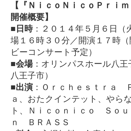
【『ＮｉｃｏＮｉｃｏＰｒｉｍ
開催概要】
■
日時
：２０１４年５月６日（
場１６時３０分／開演１７時（
ビーコンサート予定）
■
会場
：オリンパスホール八王
八王子市）
■
出演
：Ｏｒｃｈｅｓｔｒａ 
ａ、おたクインテット、やら
ト、Ｎｉｃｏｎｉｃｏ Ｓｏｕ
ｎ ＢＲＡＳＳ