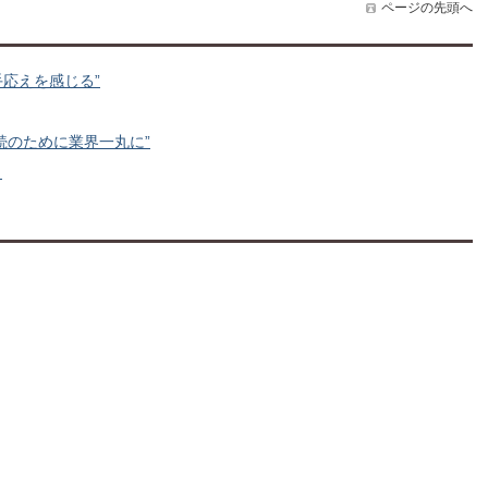
ページの先頭へ
手応えを感じる”
続のために業界一丸に”
く