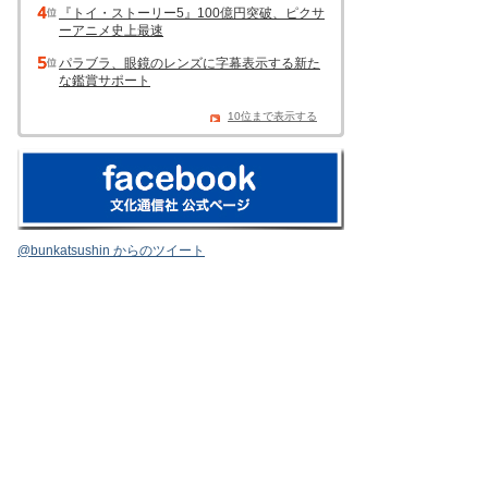
『トイ・ストーリー5』100億円突破、ピクサ
ーアニメ史上最速
パラブラ、眼鏡のレンズに字幕表示する新た
な鑑賞サポート
10位まで表示する
@bunkatsushin からのツイート