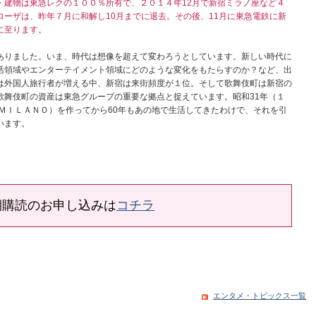
・建物は東急レクの１００％所有で、２０１４年12月で新宿ミラノ座など４
ーザは、昨年７月に和解し10月までに退去。その後、11月に東急電鉄に新
に至ります。
りました。いま、時代は想像を超えて変わろうとしています。新しい時代に
活領域やエンターテイメント領域にどのような変化をもたらすのか？など、出
は外国人旅行者が増える中、新宿は来街頻度が１位。そして歌舞伎町は新宿の
歌舞伎町の資産は東急グループの重要な拠点と捉えています。昭和31年（１
ＭＩＬＡＮＯ）を作ってから60年もあの地で生活してきたわけで、それを引
います。
期購読のお申し込みは
コチラ
エンタメ・トピックス一覧