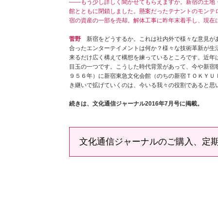
――もう少し詳しく聞かせてもらえますか。新宿の土地
館とともに閉鎖しました。懸案だったテナントのモンテロ
宿の資産の一部を売却。解体工事に昨年末着手し、現在
菅野
新宿をどうするか。これは社内外で様々な意見があ
合ったエンターテイメントは何か？様々な技術革新が生
来るだけ広く構えて構想を練っているところです。近年
目玉の一つです。こうした時代背景があって、今や新宿
９５６年）に新宿東急文化会館（のちの新宿ＴＯＫＹＵ 
き継いで拡げていくのは、今いる我々の役割であると思
続きは、文化通信ジャーナル2016年7月号に掲載。
文化通信ジャーナルのご購入、定