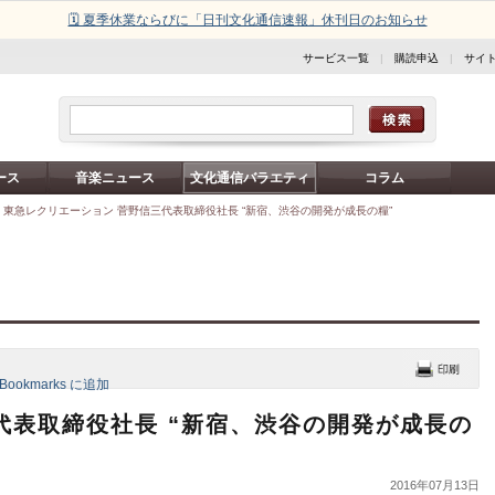
🗓️ 夏季休業ならびに「日刊文化通信速報」休刊日のお知らせ
サービス一覧
|
購読申込
|
サイ
ース
音楽ニュース
文化通信バラエティ
コラム
>
東急レクリエーション 菅野信三代表取締役社長 “新宿、渋谷の開発が成長の糧”
代表取締役社長 “新宿、渋谷の開発が成長の
2016年07月13日