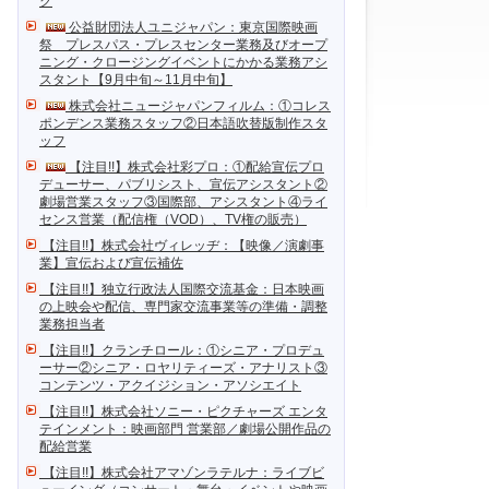
ク
公益財団法人ユニジャパン：東京国際映画
祭 プレスパス・プレスセンター業務及びオープ
ニング・クロージングイベントにかかる業務アシ
スタント【9月中旬～11月中旬】
株式会社ニュージャパンフィルム：①コレス
ポンデンス業務スタッフ②日本語吹替版制作スタ
ッフ
【注目!!】株式会社彩プロ：①配給宣伝プロ
デューサー、パブリシスト、宣伝アシスタント②
劇場営業スタッフ③国際部、アシスタント④ライ
センス営業（配信権（VOD）、TV権の販売）
【注目!!】株式会社ヴィレッヂ：【映像／演劇事
業】宣伝および宣伝補佐
【注目!!】独立行政法人国際交流基金：日本映画
の上映会や配信、専門家交流事業等の準備・調整
業務担当者
【注目!!】クランチロール：①シニア・プロデュ
ーサー②シニア・ロヤリティーズ・アナリスト③
コンテンツ・アクイジション・アソシエイト
【注目!!】株式会社ソニー・ピクチャーズ エンタ
テインメント：映画部門 営業部／劇場公開作品の
配給営業
【注目!!】株式会社アマゾンラテルナ：ライブビ