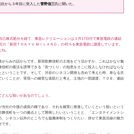
就任から３年目に突入した
菅野信三
氏に聞いた。
自己株式処分を経て、東急レクリエーションは３月17日付で東急電鉄の連結
町の「新宿ＴＯＫＹＵ ＭＩＬＡＮＯ」の45％を東急電鉄に譲渡しています。
たね。
がらみの話からです。新宿歌舞伎町の土地をどう活かすか、これはかなり魅
舞伎町の復活を誘導できる「街づくり」の知恵をそこに投入しなければならな
たということです。そして、渋谷のシネコン開発も含めて考えた時、単なる共
ていくことが、実現への確実な道筋だと考え、土地の一部譲渡、ＴＯＢ、連結
てどんな狙いがあるのでしょう。
当社の今後の成長の糧であり、それを確実に推進していくという狙いという
歌舞伎町を一つの拠点として開発したいということと、「エンタテイメントシ
め、シネコン以外のところでも協働体制をつくりたい、併せて東急沿線の魅力
けです。