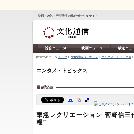
映画・放送・音楽業界の総合ポータルサイト
総合ニュース
映画ニュース
放送ニュ
閲覧中のページ:
トップ
>
文化通信バラエティ
>
エンタメ・トピックス
エンタメ・トピックス
最新記事
東急レクリエーション 菅野信三
糧”