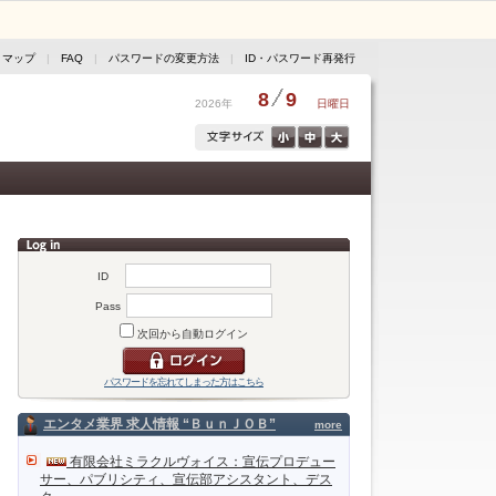
トマップ
|
FAQ
|
パスワードの変更方法
|
ID・パスワード再発行
8
9
2026年
日曜日
ID
Pass
次回から自動ログイン
パスワードを忘れてしまった方はこちら
エンタメ業界 求人情報 “ＢｕｎＪＯＢ”
more
有限会社ミラクルヴォイス：宣伝プロデュー
サー、パブリシティ、宣伝部アシスタント、デス