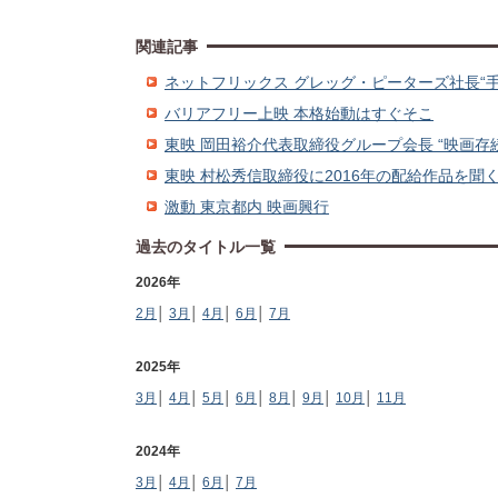
関連記事
ネットフリックス グレッグ・ピーターズ社長“
バリアフリー上映 本格始動はすぐそこ
東映 岡田裕介代表取締役グループ会長 “映画存
東映 村松秀信取締役に2016年の配給作品を聞
激動 東京都内 映画興行
過去のタイトル一覧
2026年
2月
│
3月
│
4月
│
6月
│
7月
2025年
3月
│
4月
│
5月
│
6月
│
8月
│
9月
│
10月
│
11月
2024年
3月
│
4月
│
6月
│
7月