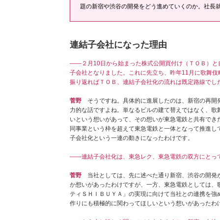
題の新宿や渋谷の開発をどう進めていくのか。社長
連結子会社になった理由
――２月10日から始まった株式公開買付け（ＴＯＢ）と
子会社となりました。これに先立ち、昨年11月に歌舞伎
振り返ればＴＯＢ、連結子会社化の流れは既定路線でし
菅野
そうですね。具体的に進展したのは、新宿の再開発
力的な話ですよね。単なるビルの建て替えではなく、歌
いという想いがあって、その想いが東急電鉄と共有でき
同事業という枠を超えて東急電鉄と一体となって推進し
子会社化という一連の動きになったわけです。
――連結子会社化は、東急レク、東急電鉄の双方にとっ
菅野
当社としては、先に述べた通り新宿、渋谷の開発が
か想いがあったわけですが、一方、東急電鉄としては、
ティＳＨＩＢＵＹＡ」の実現に向けて当社との連携を強
作りにも積極的に関わってほしいという想いがあったわ