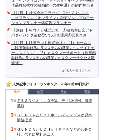
ューイング（コンサート・舞台・イベントや映画
作品舞台挨拶の映画館への生中継）の制作担当者
【注目!!】株式会社フラッグ：①パブリシスト
（オフライン／オンライン）②デジタルプロモー
ションプランナー③広告プランナー
【注目!!】松竹ナビ株式会社：①映画宣伝②アド
バタイジング業務③SNS企画運用④営業企画
【注目!!】映画ランド株式会社：（1）セールス
（映画館向けSaaSシステムの営業 / インサイドセ
ールスメイン）（2）カスタマーサポート（映画館
向けSaaSシステムの営業 / カスタマーサクセス職
候補）
求人一覧はこちら
人気記事デイリーランキング：26年08月08日集計
総合
映画
放送
音楽
ＴＢＳラジオ「１Ｑ決算」売上18億円、減収
減益
ＧＥＮＤＡとＳＢＩホールディングスが資本
業務提携
ＧＥＮＤＡとＬＤＨがＩＰ企画などの合弁会
社、代表に星野康二氏