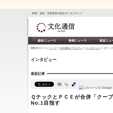
映画・放送・音楽業界の総合ポータルサイト
総合ニュース
映画ニュース
放送ニュ
閲覧中のページ:
トップ
>
文化通信バラエティ
>
インタビュー
>
Ｑテッ
インタビュー
最新記事
ＱテックとＰＣＥが合併「クー
No.1目指す