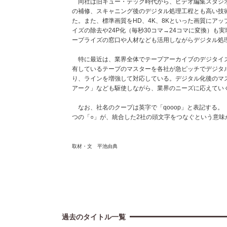
同社は旧キュー・テック時代から、ビデオ編集スタジオ
の補修、スキャニング後のデジタル処理工程とも高い技
た。また、標準画質をHD、4K、8Kといった画質にアッ
イズの除去や24P化（毎秒30コマ→24コマに変換）
ープライズの窓口や人材なども活用しながらデジタル処
特に最近は、業界全体でテープアーカイブのデジタイズ
有しているテープのマスターを各社が急ピッチでデジタ
り、ラインを増強して対応している。デジタル化後のマ
アーク」なども駆使しながら、業界のニーズに応えてい
なお、社名のクープは英字で「qooop」と表記する。
つの「○」が、統合した2社の頭文字をつなぐという意味
取材・文 平池由典
過去のタイトル一覧