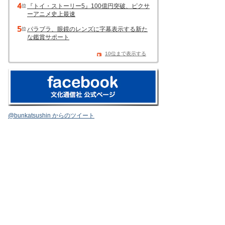
『トイ・ストーリー5』100億円突破、ピクサ
ーアニメ史上最速
パラブラ、眼鏡のレンズに字幕表示する新た
な鑑賞サポート
10位まで表示する
@bunkatsushin からのツイート