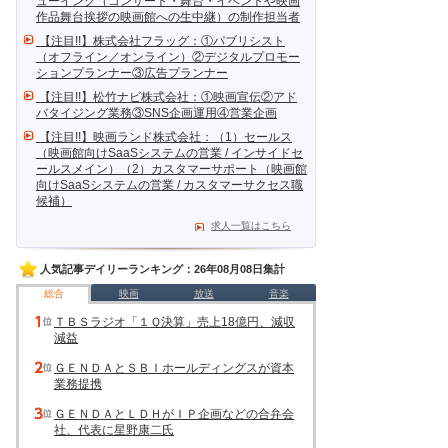
ューイング（コンサート・舞台・イベントや映画
作品舞台挨拶の映画館への生中継）の制作担当者
【注目!!】株式会社フラッグ：①パブリシスト
（オフライン／オンライン）②デジタルプロモー
ションプランナー③広告プランナー
【注目!!】松竹ナビ株式会社：①映画宣伝②アド
バタイジング業務③SNS企画運用④営業企画
【注目!!】映画ランド株式会社：（1）セールス
（映画館向けSaaSシステムの営業 / インサイドセ
ールスメイン）（2）カスタマーサポート（映画館
向けSaaSシステムの営業 / カスタマーサクセス職
候補）
求人一覧はこちら
人気記事デイリーランキング：26年08月08日集計
総合
映画
放送
音楽
ＴＢＳラジオ「１Ｑ決算」売上18億円、減収
減益
ＧＥＮＤＡとＳＢＩホールディングスが資本
業務提携
ＧＥＮＤＡとＬＤＨがＩＰ企画などの合弁会
社、代表に星野康二氏