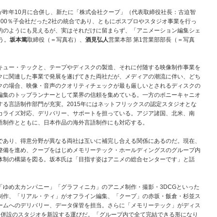
昨年10月に合併し、新たに「株式会社クープ」（代表取締役社長：古迫智
00％子会社だった2社の統合であり、ともにポスプロやスタジオ事業を行っ
的のようにも見えるが、実はそれだけに留まらず、「アニメーション編集シェ
う。
坂本篤
取締役（＝写真右）、
酒見弘人
営業本部 第1営業部部長（＝写真
ュー・テックと、テープやディスクの製造、それに付随する映像制作事業を
クに関連した事業で発展を遂げてきた両社だが、メディアの潮流に伴い、どち
クの場合、映像・音声のクオリティチェックが最も厳しいとされるディスクの
編集のトップランナーとして業界の信頼を集めている。一方のポニーキャニオ
る言語制作部門が充実。2015年にはネットフリックスの認定スタジオとな
カライズ対応、デリバリー、サポートを担っている。アジア諸国、北米、南
語制作とともに、日本作品の海外言語制作にも対応する。
あり、得意分野が異なる両社は互いに補完し合える関係にあるのだ。現在、
整備を進め、クープをはじめメモリーテック・ホールディングスのグループ内
体制の構築を図る。坂本氏は「目指す姿はアニメの総合センターです」と話
ゆめ太カンパニー」「グラフィニカ」のアニメ制作・撮影・3DCGといった
制作、「リアル・ティ」がオフライン編集、「クープ」の赤坂・飯倉・杉並ス
ームへのデリバリー、データ保管を担当。さらに「メモリーテック」がディス
集併設のスタジオを新設する運びだ。「グループ内で全て完結できる形になり