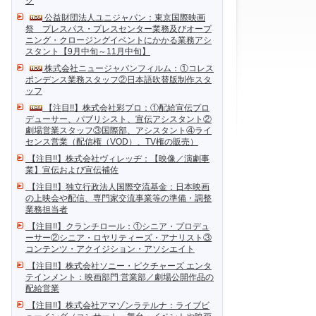
ク
公益財団法人ユニジャパン：東京国際映画
祭 プレスパス・プレスセンター業務及びオープ
ニング・クロージングイベントにかかる業務アシ
スタント【9月中旬～11月中旬】
株式会社ニュージャパンフィルム：①コレス
ポンデンス業務スタッフ②日本語吹替版制作スタ
ッフ
【注目!!】株式会社彩プロ：①配給宣伝プロ
デューサー、パブリシスト、宣伝アシスタント②
劇場営業スタッフ③国際部、アシスタント④ライ
センス営業（配信権（VOD）、TV権の販売）
【注目!!】株式会社ヴィレッヂ：【映像／演劇事
業】宣伝および宣伝補佐
【注目!!】独立行政法人国際交流基金：日本映画
の上映会や配信、専門家交流事業等の準備・調整
業務担当者
【注目!!】クランチロール：①シニア・プロデュ
ーサー②シニア・ロヤリティーズ・アナリスト③
コンテンツ・アクイジション・アソシエイト
【注目!!】株式会社ソニー・ピクチャーズ エンタ
テインメント：映画部門 営業部／劇場公開作品の
配給営業
【注目!!】株式会社アマゾンラテルナ：ライブビ