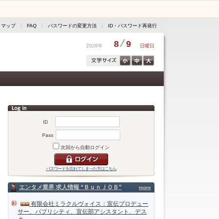
トマップ
|
FAQ
|
パスワードの変更方法
|
ID・パスワード再発行
8
9
2026年
日曜日
ID
Pass
次回から自動ログイン
パスワードを忘れてしまった方はこちら
エンタメ業界 求人情報 “ＢｕｎＪＯＢ”
more
有限会社ミラクルヴォイス：宣伝プロデュー
サー、パブリシティ、宣伝部アシスタント、デス