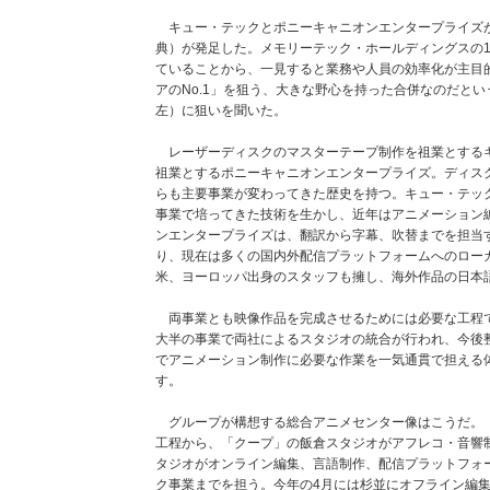
キュー・テックとポニーキャニオンエンタープライズが
典）が発足した。メモリーテック・ホールディングスの1
ていることから、一見すると業務や人員の効率化が主目
アのNo.1」を狙う、大きな野心を持った合併なのだとい
左）に狙いを聞いた。
レーザーディスクのマスターテープ制作を祖業とするキ
祖業とするポニーキャニオンエンタープライズ。ディス
らも主要事業が変わってきた歴史を持つ。キュー・テッ
事業で培ってきた技術を生かし、近年はアニメーション
ンエンタープライズは、翻訳から字幕、吹替までを担当す
り、現在は多くの国内外配信プラットフォームへのロー
米、ヨーロッパ出身のスタッフも擁し、海外作品の日本
両事業とも映像作品を完成させるためには必要な工程で
大半の事業で両社によるスタジオの統合が行われ、今後
でアニメーション制作に必要な作業を一気通貫で担える
す。
グループが構想する総合アニメセンター像はこうだ。「
工程から、「クープ」の飯倉スタジオがアフレコ・音響
タジオがオンライン編集、言語制作、配信プラットフォ
ク事業までを担う。今年の4月には杉並にオフライン編