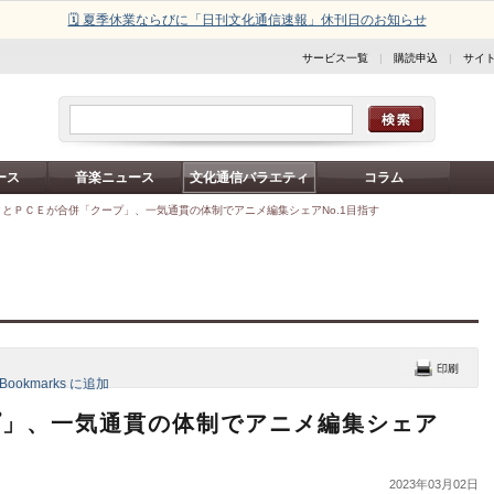
🗓️ 夏季休業ならびに「日刊文化通信速報」休刊日のお知らせ
サービス一覧
|
購読申込
|
サイ
ース
音楽ニュース
文化通信バラエティ
コラム
クとＰＣＥが合併「クープ」、一気通貫の体制でアニメ編集シェアNo.1目指す
プ」、一気通貫の体制でアニメ編集シェア
2023年03月02日