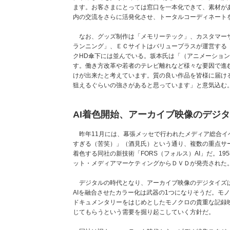
ます。お客さまにとっては窓口を一本化できて、素材が
内の交流をさらに活発化させ、トータルコーディネート
なお、グッズ制作は「メモリーテック」、カスタマーサ
ランニング」、ＥＣサイトはバリュープラスが運営する
クHD傘下には並んでいる。坂本氏は「（アニメーショ
す。働き方改革や若者のテレビ離れなど様々な要因で進
けが出来たと考えています。質の良い作品を皆様に届け
狙えるぐらいの強さがあると思っています」と意気込む
AI着色開始、アーカイブ映像のデジ
昨年11月には、幕張メッセで行われたメディア総合イベン
すぎる（苦笑）」（酒見氏）という通り、複数の重点サ
着色する同社の新技術「FORS（フォルス）AI」だ。1
ット・メディアマーケティングからＤＶＤが発売された
デジタルの時代となり、アーカイブ映像のデジタイズは
AIを融合させたカラー化は武器の1つになりそうだ。モ
ドキュメンタリーをはじめとしたモノクロの貴重な記録
じてもらうという需要を掘り起こしていく方針だ。