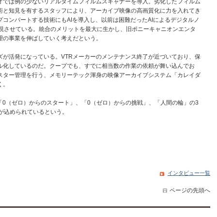
では例の少ないリアルタイムフィルムスキャナーを導入。劣化したフィルム
術と知見を有するスタッフにより、アーカイブ映像の高画質化に力を入れてき
プコンバートする技術にもAIを導入し、以前は困難だったAIによるデジタルノ
も実現させている。統合のメリットを最大に生かし、旧ポニーキャニオンエンタ
理の事業を伸ばしていく考えだという。
が活発になっている。VTRメーカーのメンテナンス終了が近づいており、保
ル化しているのだ。クープでも、すでに相当数の作業の依頼が舞い込んでお
スター管理を行う、メモリーテック渾身の映像アーカイブシステム「カレイダ
く。
「0（ゼロ）からのスタート」、「0（ゼロ）からの挑戦」、「人間の輪」の3
が込められているという。
インタビュー一覧
ページの先頭へ