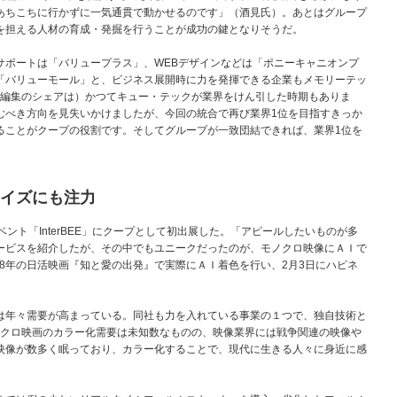
あちこちに行かずに一気通貫で動かせるのです」（酒見氏）。あとはグループ
を担える人材の育成・発掘を行うことが成功の鍵となりそうだ。
ポートは「バリュープラス」、WEBデザインなどは「ポニーキャニオンプ
「バリューモール」と、ビジネス展開時に力を発揮できる企業もメモリーテッ
ン編集のシェアは）かつてキュー・テックが業界をけん引した時期もありま
むべき方向を見失いかけましたが、今回の統合で再び業界1位を目指すきっか
ることがクープの役割です。そしてグループが一致団結できれば、業界1位を
。
タイズにも注力
ト「InterBEE」にクープとして初出展した。「アピールしたいものが多
ービスを紹介したが、その中でもユニークだったのが、モノクロ映像にＡＩで
958年の日活映画『知と愛の出発』で実際にＡＩ着色を行い、2月3日にハピネ
。
年々需要が高まっている。同社も力を入れている事業の１つで、独自技術と
ノクロ映画のカラー化需要は未知数なものの、映像業界には戦争関連の映像や
映像が数多く眠っており、カラー化することで、現代に生きる人々に身近に感