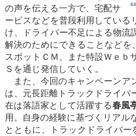
春
の声を伝える一方で、宅配サ
ービスなどを普段利用している
け、ドライバー不足による物流
解決のためにできることなどを
スポットＣＭ、また特設Ｗｅｂ
Ｓを通じ発信していく。
また、今回のキャンペーンア
は、元長距離トラックドライバ
在は落語家として活躍する
春風
用。自身の経験に基づくリアル
とともに、トラックドライバー