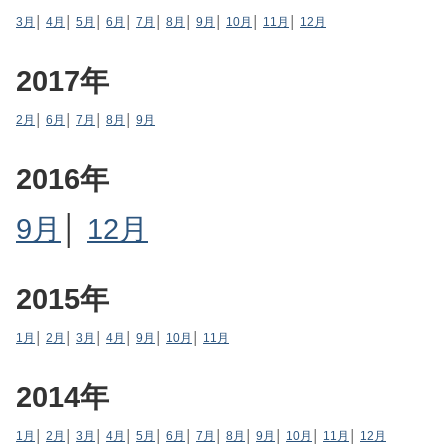
3月
│
4月
│
5月
│
6月
│
7月
│
8月
│
9月
│
10月
│
11月
│
12月
2017年
2月
│
6月
│
7月
│
8月
│
9月
2016年
9月
│
12月
2015年
1月
│
2月
│
3月
│
4月
│
9月
│
10月
│
11月
2014年
1月
│
2月
│
3月
│
4月
│
5月
│
6月
│
7月
│
8月
│
9月
│
10月
│
11月
│
12月