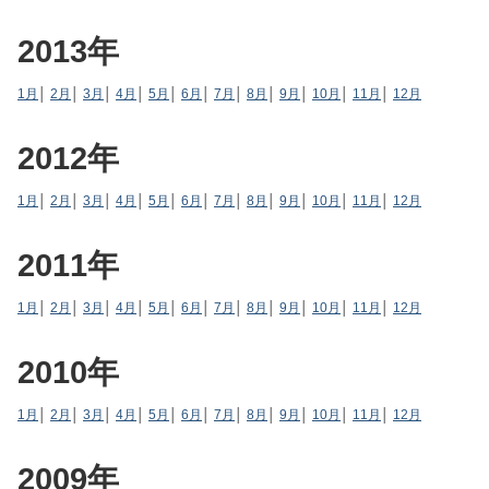
2013年
1月
│
2月
│
3月
│
4月
│
5月
│
6月
│
7月
│
8月
│
9月
│
10月
│
11月
│
12月
2012年
1月
│
2月
│
3月
│
4月
│
5月
│
6月
│
7月
│
8月
│
9月
│
10月
│
11月
│
12月
2011年
1月
│
2月
│
3月
│
4月
│
5月
│
6月
│
7月
│
8月
│
9月
│
10月
│
11月
│
12月
2010年
1月
│
2月
│
3月
│
4月
│
5月
│
6月
│
7月
│
8月
│
9月
│
10月
│
11月
│
12月
2009年