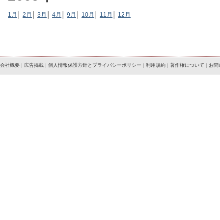
1月
│
2月
│
3月
│
4月
│
9月
│
10月
│
11月
│
12月
会社概要
|
広告掲載
|
個人情報保護方針とプライバシーポリシー
|
利用規約
|
著作権について
|
お問