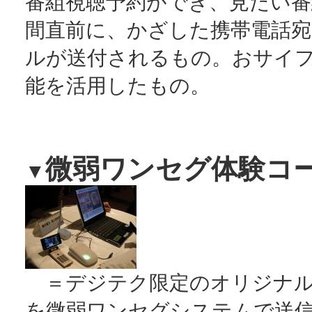
番組視聴予約ができ、見たい番
間直前に、かざした携帯電話宛
ルが送付されるもの。おサイ
能を活用したもの。
微弱ワンセグ体験コ
▼
＝デジテク限定のオリジナル
を微弱ワンセグシステムで送