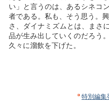
い」と言うのは、あるシネコ
者である。私も、そう思う。
さ、ダイナミズムとは、まさ
品が生み出していくのだろう
久々に溜飲を下げた。
特別編集