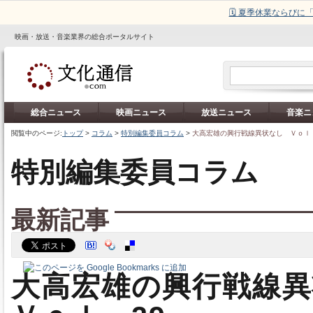
🗓️ 夏季休業ならび
映画・放送・音楽業界の総合ポータルサイト
総合ニュース
映画ニュース
放送ニュース
音楽ニ
閲覧中のページ:
トップ
>
コラム
>
特別編集委員コラム
>
大高宏雄の興行戦線異状なし Ｖｏｌ．
特別編集委員コラム
最新記事
大高宏雄の興行戦線