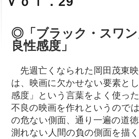
Ｖｏｌ．29
◎「ブラック・スワン
良性感度」
先週亡くなられた岡田茂東映
は、映画に欠かせない要素と
感度」という言葉をよく使っ
不良の映画を作れというので
の危ない側面、通り一遍の道徳
測れない人間の負の側面を描