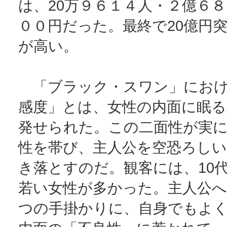
は、20万９６１４人・２億６
００円だった。最終で20億円
が高い。
「ブラック・スワン」におけ
感度」とは、女性の内面に眠る
発せられた。この二面性が実
性を帯び、主人公を空恐ろしい“
き落とすのだ。観客には、10代
若い女性が多かった。主人公へ
つの手掛かりに、自身でもよ