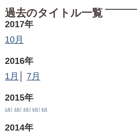
過去のタイトル一覧
2017年
10月
2016年
1月
│
7月
2015年
1月
│
3月
│
4月
│
6月
│
8月
2014年