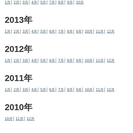
1月
│
2月
│
3月
│
4月
│
5月
│
7月
│
8月
│
9月
│
10月
2013年
1月
│
2月
│
3月
│
4月
│
5月
│
6月
│
7月
│
8月
│
9月
│
10月
│
11月
│
12月
2012年
1月
│
2月
│
3月
│
4月
│
5月
│
6月
│
7月
│
8月
│
9月
│
10月
│
11月
│
12月
2011年
1月
│
2月
│
3月
│
4月
│
5月
│
6月
│
7月
│
8月
│
9月
│
10月
│
11月
│
12月
2010年
10月
│
11月
│
12月