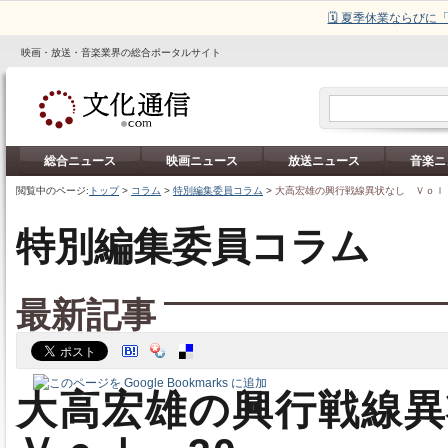
🗓️ 夏季休業ならび
映画・放送・音楽業界の総合ポータルサイト
総合ニュース
映画ニュース
放送ニュース
音楽ニ
閲覧中のページ:
トップ
>
コラム
>
特別編集委員コラム
>
大高宏雄の興行戦線異状なし Ｖｏｌ．
特別編集委員コラム
最新記事
大高宏雄の興行戦線