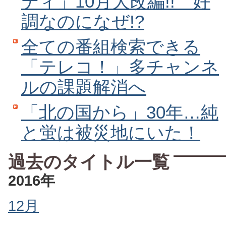
ティ」10月大改編!! 好
調なのになぜ!?
全ての番組検索できる
「テレコ！」多チャンネ
ルの課題解消へ
「北の国から」30年…純
と蛍は被災地にいた！
過去のタイトル一覧
2016年
12月