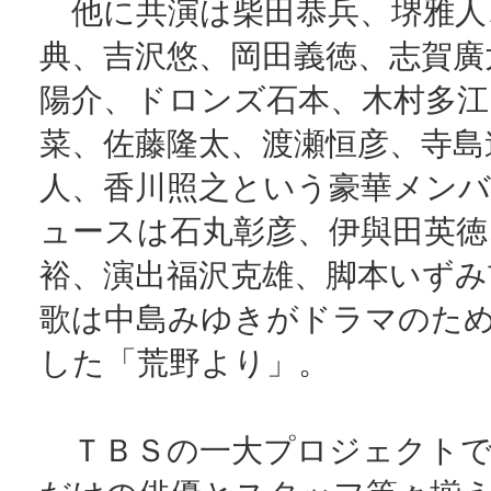
他に共演は柴田恭兵、堺雅人
典、吉沢悠、岡田義徳、志賀廣
陽介、ドロンズ石本、木村多江
菜、佐藤隆太、渡瀬恒彦、寺島
人、香川照之という豪華メン
ュースは石丸彰彦、伊與田英徳
裕、演出福沢克雄、脚本いずみ
歌は中島みゆきがドラマのた
した「荒野より」。
ＴＢＳの一大プロジェクトで