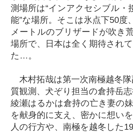
測場所は“インアクセシブル・
能”な場所。そこは氷点下50度
メートルのブリザードが吹き
場所で、日本は全く期待され
た…。
木村拓哉は第一次南極越冬隊
質観測、犬ぞり担当の倉持岳志
綾瀬はるかは倉持の亡き妻の妹
を献身的に支え、密かに想い
人の行方や、南極を越冬した1