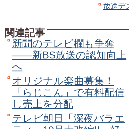
放送デ
関連記事
新聞のテレビ欄も争奪
――新BS放送の認知向上
へ
オリジナル楽曲募集！
「らじこん」で有料配信
し売上を分配
テレビ朝日「深夜バラエ