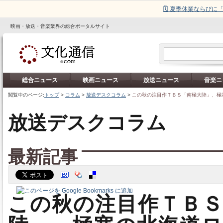
🗓️ 夏季休業ならび
映画・放送・音楽業界の総合ポータルサイト
総合ニュース
映画ニュース
放送ニュース
音楽ニ
閲覧中のページ:
トップ
>
コラム
>
放送デスクコラム
>
この秋の注目作ＴＢＳ「南極大陸」、極
放送デスクコラム
最新記事
この秋の注目作ＴＢ