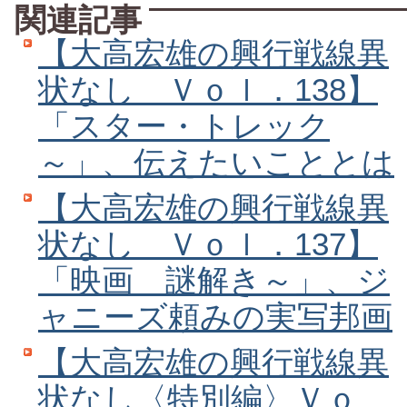
関連記事
【大高宏雄の興行戦線異
状なし Ｖｏｌ．138】
「スター・トレック
～」、伝えたいこととは
【大高宏雄の興行戦線異
状なし Ｖｏｌ．137】
「映画 謎解き～」、ジ
ャニーズ頼みの実写邦画
【大高宏雄の興行戦線異
状なし〈特別編〉Ｖｏ