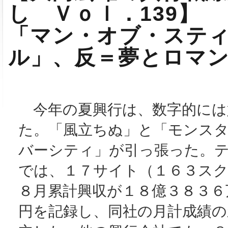
し Ｖｏｌ．139】
「マン・オブ・ステ
ル」、反＝夢とロマ
今年の夏興行は、数字的には
た。「風立ちぬ」と「モンス
バーシティ」が引っ張った。
では、１７サイト（１６３ス
８月累計興収が１８億３８３６
円を記録し、同社の月計成績の