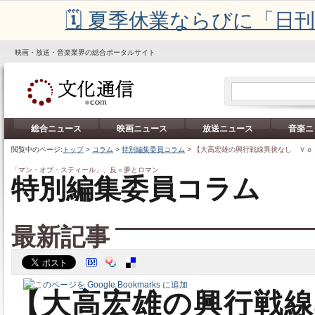
🗓️ 夏季休業ならびに「
映画・放送・音楽業界の総合ポータルサイト
総合ニュース
映画ニュース
放送ニュース
音楽ニ
閲覧中のページ:
トップ
>
コラム
>
特別編集委員コラム
>
【大高宏雄の興行戦線異状なし Ｖｏｌ
「マン・オブ・スティール」、反＝夢とロマン
特別編集委員コラム
最新記事
【大高宏雄の興行戦線