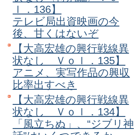
ｌ．136】
テレビ局出資映画の今
後、甘くはないぞ
【大高宏雄の興行戦線異
状なし Ｖｏｌ．135】
アニメ、実写作品の興収
比率出すべき
【大高宏雄の興行戦線異
状なし Ｖｏｌ．134】
「風立ちぬ」、“ジブリ神