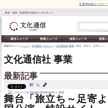
🗓️ 夏季休業ならび
映画・放送・音楽業界の総合ポータルサイト
総合ニュース
映画ニュース
放送ニュース
音楽ニ
閲覧中のページ:
トップ
>
文化通信バラエティ
>
文化通信社 事業
>
舞台「旅立ち～足寄より～
文化通信社 事業
最新記事
舞台「旅立ち～足寄