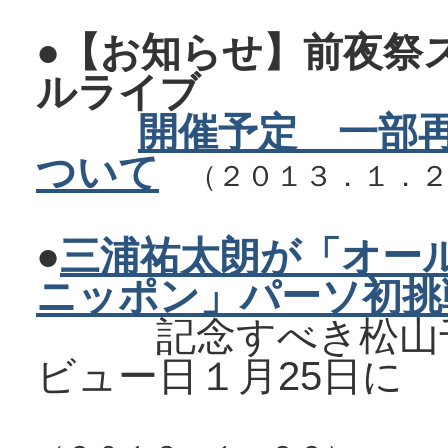
●【お知らせ】前夜祭
ルライブ
開催予定 一部
ついて
（２０１３．１．２
●
三浦祐太朗が「オー
ニッポン」パーソ初挑戦
記念すべき松山千
ビュー日１月25日に