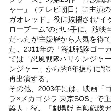
ャー」（テレビ朝日）に主演の
ガオレッド」役に抜擢され“イ
ローブーム”の担い手に。放映当
だったが主婦層から人気を得
た。2011年の「海賊戦隊ゴー
では「忍風戦隊ハリケンジャー
ンジャー」から約8年振りに“獅
再出演する。
その他、2003年には、映画「
ラ×メカゴジラ 東京SOS」で
義人」役。「劇場版 百獣戦隊