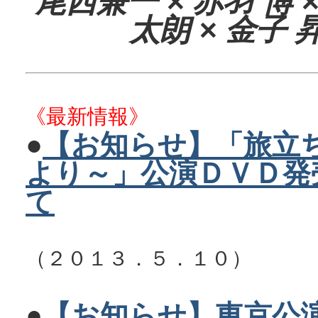
尾西兼一 × 赤羽 博 
太朗 × 金子 
《最新情報》
●
【お知らせ】「旅立
より～」公演ＤＶＤ発
て
（２０１３．５．１０）
●
【お知らせ】東京公