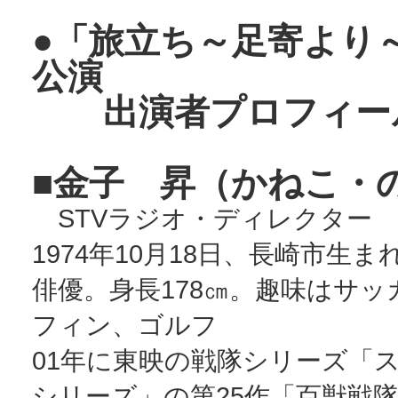
●「旅立ち～足寄より
公演
出演者プロフィー
■金子 昇（かねこ・
STVラジオ・ディレクター 
1974年10月18日、長崎市生ま
俳優。身長178㎝。趣味はサッ
フィン、ゴルフ
01年に東映の戦隊シリーズ「
シリーズ」の第25作「百獣戦