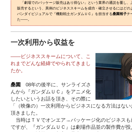
「劇場でのパッケージ販売はあり得ない」という業界の通説を覆し、
販売するという、異例のビジネススキームを成功・確立させるにはどの
バンダイビジュアルで『機動戦士ガンダムＵＣ』を担当する
桑園裕子
チ
た――。
一次利用から収益を
――ビジネススキームについて、こ
れまでどんな経緯でやられてきまし
たか。
桑園
08年の後半に、サンライズさ
んから『ガンダムＵＣ』をアニメ化
したいというお話を頂き、その際に
「（映像の）一次利用からビジネスになる方法はない
頂きました。
当時はＴＶでオンエア→パッケージ化のビジネスも
ですが、『ガンダムＵＣ』は劇場作品並の製作費が投