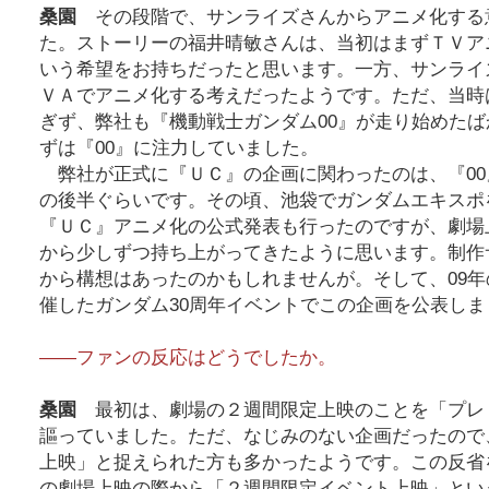
桑園
その段階で、サンライズさんからアニメ化する
た。ストーリーの福井晴敏さんは、当初はまずＴＶア
いう希望をお持ちだったと思います。一方、サンライ
ＶＡでアニメ化する考えだったようです。ただ、当時
ぎず、弊社も『機動戦士ガンダム00』が走り始めた
ずは『00』に注力していました。
弊社が正式に『ＵＣ』の企画に関わったのは、『00
の後半ぐらいです。その頃、池袋でガンダムエキスポ
『ＵＣ』アニメ化の公式発表も行ったのですが、劇場
から少しずつ持ち上がってきたように思います。制作
から構想はあったのかもしれませんが。そして、09
催したガンダム30周年イベントでこの企画を公表しま
――ファンの反応はどうでしたか。
桑園
最初は、劇場の２週間限定上映のことを「プレ
謳っていました。ただ、なじみのない企画だったので
上映」と捉えられた方も多かったようです。この反省
の劇場上映の際から「２週間限定イベント上映」とい