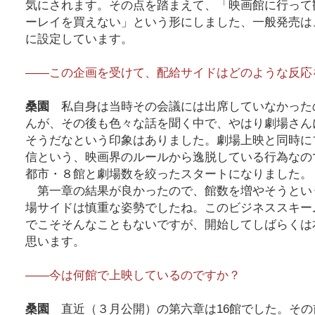
気にされます。その点を踏まえて、「映画館に行って
ーレイを買えない」という形にしました、一般発売は
に設定しています。
――この企画を受けて、配給サイドはどのような反応
桑園
私自身は当時その会議には出席していなかった
んが、その後も色々な話を聞く中で、やはり劇場さん
そうだなという印象はありました。劇場上映と同時に
信という、映画界のルールから逸脱している行為なの
都市・８館と劇場数を絞ったスタートになりました。
第一章の結果が良かったので、館数を増やそうとい
場サイドは慎重な姿勢でしたね。このビジネススキー
でこそそんなこともないですが、開始してしばらくは
思います。
――今は何館で上映しているのですか？
桑園
直近（３月公開）の第六章は16館でした。その