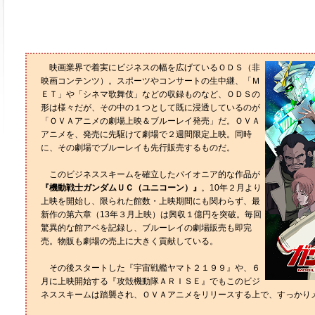
映画業界で着実にビジネスの幅を広げているＯＤＳ（非
映画コンテンツ）。スポーツやコンサートの生中継、「Ｍ
ＥＴ」や「シネマ歌舞伎」などの収録ものなど、ＯＤＳの
形は様々だが、その中の１つとして既に浸透しているのが
「ＯＶＡアニメの劇場上映＆ブルーレイ発売」だ。ＯＶＡ
アニメを、発売に先駆けて劇場で２週間限定上映。同時
に、その劇場でブルーレイも先行販売するものだ。
このビジネススキームを確立したパイオニア的な作品が
『機動戦士ガンダムＵＣ（ユニコーン）』
。10年２月より
上映を開始し、限られた館数・上映期間にも関わらず、最
新作の第六章（13年３月上映）は興収１億円を突破。毎回
驚異的な館アベを記録し、ブルーレイの劇場販売も即完
売。物販も劇場の売上に大きく貢献している。
その後スタートした『宇宙戦艦ヤマト２１９９』や、６
月に上映開始する『攻殻機動隊ＡＲＩＳＥ』でもこのビジ
ネススキームは踏襲され、ＯＶＡアニメをリリースする上で、すっかり