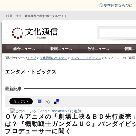
🗓️ 夏季休業ならび
映画・放送・音楽業界の総合ポータルサイト
総合ニュース
映画ニュース
放送ニュース
音楽ニ
閲覧中のページ:
トップ
>
文化通信バラエティ
>
エンタメ・トピックス
>
ＯＶＡアニメの「劇場
エンタメ・トピックス
最新記事
ＯＶＡアニメの「劇場上映＆ＢＤ先行販売
は？『機動戦士ガンダムＵＣ』バンダイビ
プロデューサーに聞く