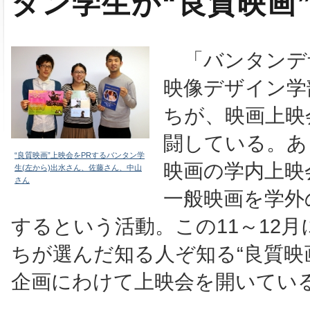
タン学生が“良質映画
「バンタンデ
映像デザイン学
ちが、映画上映
闘している。あ
“良質映画”上映会をPRするバンタン学
映画の学内上映
生(左から)出水さん、佐藤さん、中山
さん
一般映画を学外
するという活動。この11～12
ちが選んだ知る人ぞ知る“良質映
企画にわけて上映会を開いてい