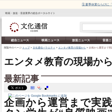
🗓️ 夏季休業ならび
映画・放送・音楽業界の総合ポータルサイト
総合ニュース
映画ニュース
放送ニュース
音楽ニ
閲覧中のページ:
トップ
>
文化通信バラエティ
>
エンタメ教育の現場から
>
企画から運営まで実
エンタメ教育の現場か
最新記事
企画から運営まで実