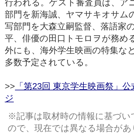
行われる。ゲスト審査員は、ア
部門を新海誠、ヤマサキオサム
写部門を大森立嗣監督、落語家
平、俳優の田口トモロヲが務め
外にも、海外学生映画の特集な
多数予定されている。
>>
「第23回 東京学生映画祭」
ジ
※記事は取材時の情報に基づい
ので、現在では異なる場合があ