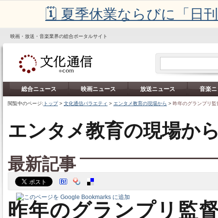
🗓️ 夏季休業ならびに「
映画・放送・音楽業界の総合ポータルサイト
総合ニュース
映画ニュース
放送ニュース
音楽ニ
閲覧中のページ:
トップ
>
文化通信バラエティ
>
エンタメ教育の現場から
>
昨年のグランプリ監
エンタメ教育の現場か
最新記事
昨年のグランプリ監