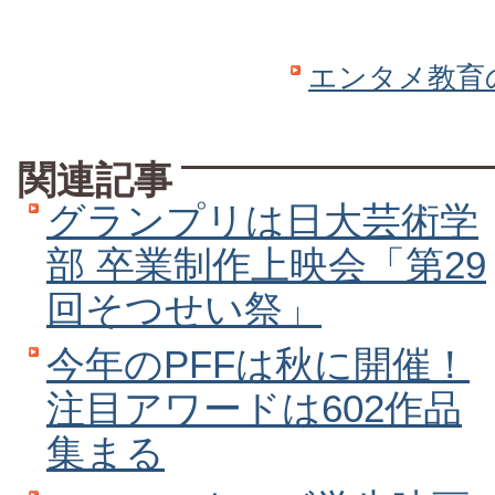
エンタメ教育
関連記事
グランプリは日大芸術学
部 卒業制作上映会「第29
回そつせい祭」
今年のPFFは秋に開催！
注目アワードは602作品
集まる