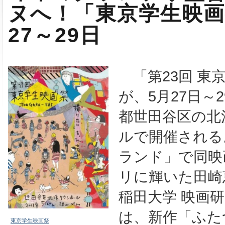
ヌへ！「東京学生映画
27～29日
「第23回 東
が、5月27日～
都世田谷区の北
ルで開催される
ランド」で同映
リに輝いた田崎
稲田大学 映画
は、新作「ふた
東京学生映画祭