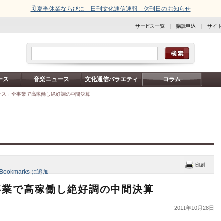
🗓️ 夏季休業ならびに「日刊文化通信速報」休刊日のお知らせ
サービス一覧
|
購読申込
|
サイ
ース
音楽ニュース
文化通信バラエティ
コラム
ース」全事業で高稼働し絶好調の中間決算
事業で高稼働し絶好調の中間決算
2011年10月28日