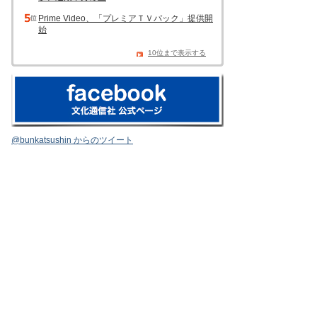
Prime Video、「プレミアＴＶパック」提供開
始
10位まで表示する
@bunkatsushin からのツイート