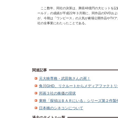
ここ数年、同社の決算は、興収48億円の大ヒットを記
ールド」の成績が平成22年３月期に、同作品のDVDお
が、今期は「ワンピース」の人気が劇場公開作品やTV
社の全事業にわたったことである。
関連記事
元大映専務・武田敦さんの死！
角川GHD、リクルートからメディアファクトリ
邦画３社の株価の現状
東映「探偵はＢＡＲにいる」シリーズ第２作製
日本橋のシネコンについて
過去のタイトル一覧