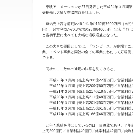
東映アニメーションが27日発表した平成24年３月期
好稼働し大幅な増収増益を計上した。
連結売上高は前期比46.1％増の162億7600万円（当初予
円）、経常利益が76.3％増の28億8400万円（当初予想は
と当初予想に比べても大幅な増収増益となった。
この大きな要因としては、「ワンピース」が劇場アニメ
業、イベント事業と同社の全ての事業にわたって好稼働
である。
同社のここ数年の通期の決算を見てみると、
平成23年３月期（売上高266億22百万円／営業利益41
平成22年３月期（売上高209億60百万円／営業利益41
平成21年３月期（売上高217億18百万円／営業利益31
平成20年３月期（売上高211億48百万円／営業利益27
平成19年３月期（売上高201億53百万円／営業利益33
平成18年３月期（売上高215億61百万円／営業利益38
平成17年３月期（売上高166億46百万円／営業利益23
と年々業績を伸ばしているのは一目瞭然であり、７年前
上高290億円／営業利益40億円／経常利益42億円／純