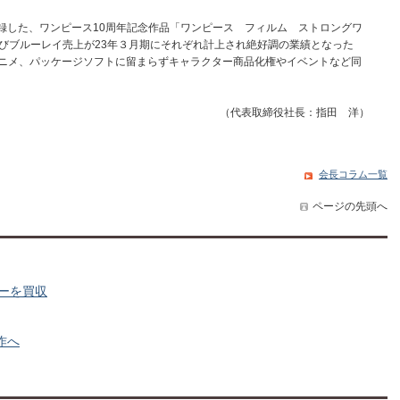
録した、ワンピース10周年記念作品「ワンピース フィルム ストロングワ
よびブルーレイ売上が23年３月期にそれぞれ計上され絶好調の業績となった
アニメ、パッケージソフトに留まらずキャラクター商品化権やイベントなど同
（代表取締役社長：指田 洋）
会長コラム一覧
ページの先頭へ
ーを買収
作へ