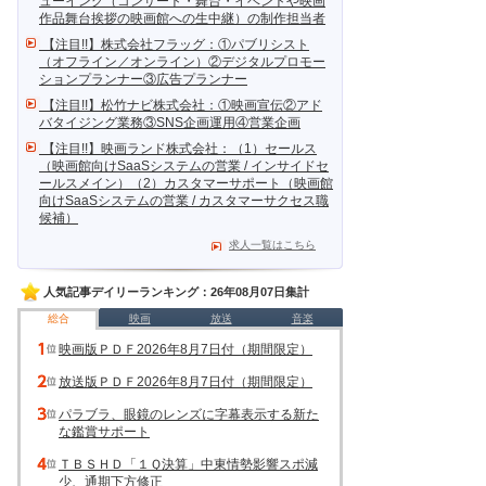
ューイング（コンサート・舞台・イベントや映画
作品舞台挨拶の映画館への生中継）の制作担当者
【注目!!】株式会社フラッグ：①パブリシスト
（オフライン／オンライン）②デジタルプロモー
ションプランナー③広告プランナー
【注目!!】松竹ナビ株式会社：①映画宣伝②アド
バタイジング業務③SNS企画運用④営業企画
【注目!!】映画ランド株式会社：（1）セールス
（映画館向けSaaSシステムの営業 / インサイドセ
ールスメイン）（2）カスタマーサポート（映画館
向けSaaSシステムの営業 / カスタマーサクセス職
候補）
求人一覧はこちら
人気記事デイリーランキング：26年08月07日集計
総合
映画
放送
音楽
映画版ＰＤＦ2026年8月7日付（期間限定）
放送版ＰＤＦ2026年8月7日付（期間限定）
パラブラ、眼鏡のレンズに字幕表示する新た
な鑑賞サポート
ＴＢＳＨＤ「１Ｑ決算」中東情勢影響スポ減
少、通期下方修正