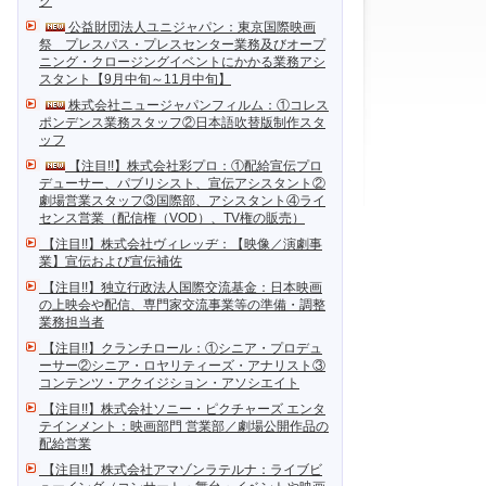
ク
公益財団法人ユニジャパン：東京国際映画
祭 プレスパス・プレスセンター業務及びオープ
ニング・クロージングイベントにかかる業務アシ
スタント【9月中旬～11月中旬】
株式会社ニュージャパンフィルム：①コレス
ポンデンス業務スタッフ②日本語吹替版制作スタ
ッフ
【注目!!】株式会社彩プロ：①配給宣伝プロ
デューサー、パブリシスト、宣伝アシスタント②
劇場営業スタッフ③国際部、アシスタント④ライ
センス営業（配信権（VOD）、TV権の販売）
【注目!!】株式会社ヴィレッヂ：【映像／演劇事
業】宣伝および宣伝補佐
【注目!!】独立行政法人国際交流基金：日本映画
の上映会や配信、専門家交流事業等の準備・調整
業務担当者
【注目!!】クランチロール：①シニア・プロデュ
ーサー②シニア・ロヤリティーズ・アナリスト③
コンテンツ・アクイジション・アソシエイト
【注目!!】株式会社ソニー・ピクチャーズ エンタ
テインメント：映画部門 営業部／劇場公開作品の
配給営業
【注目!!】株式会社アマゾンラテルナ：ライブビ