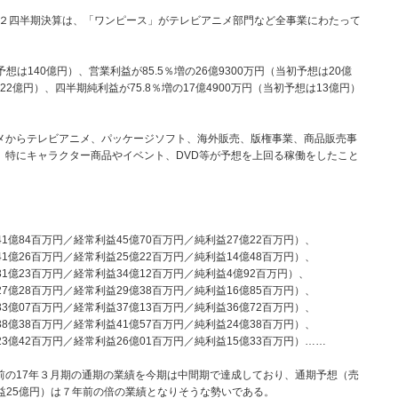
第２四半期決算は、「ワンピース」がテレビアニメ部門など全事業にわたって
想は140億円）、営業利益が85.5％増の26億9300万円（当初予想は20億
22億円）、四半期純利益が75.8％増の17億4900万円（当初予想は13億円）
からテレビアニメ、パッケージソフト、海外販売、版権事業、商品販売事
、特にキャラクター商品やイベント、DVD等が予想を上回る稼働をしたこと
億84百万円／経常利益45億70百万円／純利益27億22百万円）、
億26百万円／経常利益25億22百万円／純利益14億48百万円）、
億23百万円／経常利益34億12百万円／純利益4億92百万円）、
億28百万円／経常利益29億38百万円／純利益16億85百万円）、
億07百万円／経常利益37億13百万円／純利益36億72百万円）、
億38百万円／経常利益41億57百万円／純利益24億38百万円）、
億42百万円／経常利益26億01百万円／純利益15億33百万円）……
の17年３月期の通期の業績を今期は中間期で達成しており、通期予想（売
利益25億円）は７年前の倍の業績となりそうな勢いである。