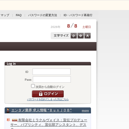
トマップ
|
FAQ
|
パスワードの変更方法
|
ID・パスワード再発行
8
8
2026年
土曜日
ID
Pass
次回から自動ログイン
パスワードを忘れてしまった方はこちら
エンタメ業界 求人情報 “ＢｕｎＪＯＢ”
more
有限会社ミラクルヴォイス：宣伝プロデュー
サー、パブリシティ、宣伝部アシスタント、デス