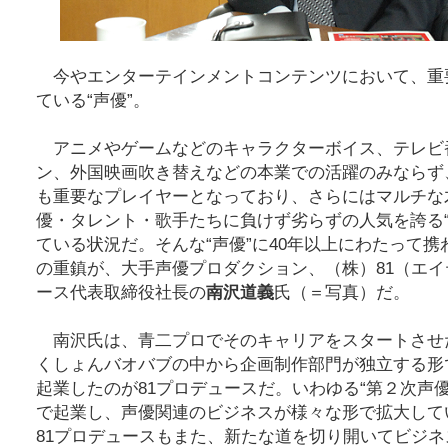
今やエンターテインメントコンテンツにおいて、重
ている“声優”。
アニメやゲームなどのキャラクターボイス、テレビ
ン、外国映画吹き替えなどの本業での活躍のみならず
も重要なプレイヤーとなっており、さらにはマルチな
優・タレント・歌手たちに負けず劣らずの人気を誇る“
ている状況だ。そんな“声優”に40年以上にわたって
の重鎮が、大手声優プロダクション、（株）81（エ
ース代表取締役社長の
南沢道義
氏（＝写真）だ。
南沢氏は、青二プロでそのキャリアをスタートさせ
くしょんバオバブの中から企画制作部門が独立する形
起業したのが81プロデュースだ。いわゆる“第２次声
で起業し、声優関連のビジネスが様々な形で拡大して
81プロデュースもまた、新たな道を切り開いてビジ