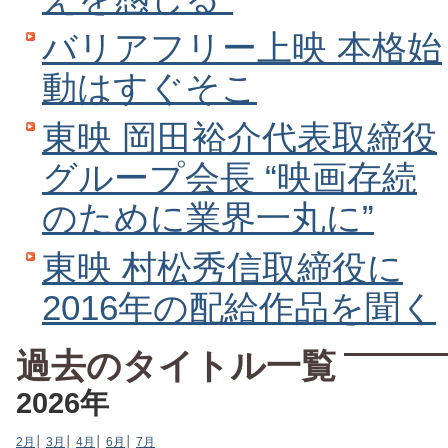
バリアフリー上映 本格始
動はすぐそこ
東映 岡田裕介代表取締役
グループ会長 “映画存続
のために業界一丸に”
東映 村松秀信取締役に
2016年の配給作品を聞く
過去のタイトル一覧
2026年
2月
│
3月
│
4月
│
6月
│
7月