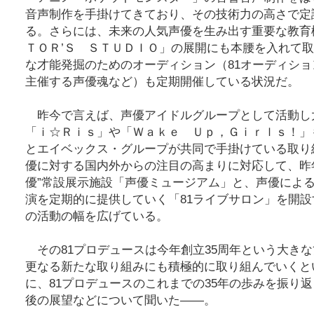
音声制作を手掛けてきており、その技術力の高さで定
る。さらには、未来の人気声優を生み出す重要な教育
ＴＯＲ’Ｓ ＳＴＵＤＩＯ」の展開にも本腰を入れて
な才能発掘のためのオーディション（81オーディシ
主催する声優魂など）も定期開催している状況だ。
昨今で言えば、声優アイドルグループとして活動し
「ｉ☆Ｒｉｓ」や「Ｗａｋｅ Ｕｐ，Ｇｉｒｌｓ！」
とエイベックス・グループが共同で手掛けている取り
優に対する国内外からの注目の高まりに対応して、昨
優”常設展示施設「声優ミュージアム」と、声優によ
演を定期的に提供していく「81ライブサロン」を開
の活動の幅を広げている。
その81プロデュースは今年創立35周年という大き
更なる新たな取り組みにも積極的に取り組んでいくと
に、81プロデュースのこれまでの35年の歩みを振り
後の展望などについて聞いた――。