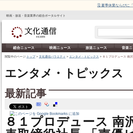
🗓️ 夏季休業ならび
映画・放送・音楽業界の総合ポータルサイト
総合ニュース
映画ニュース
放送ニュース
音楽ニ
閲覧中のページ:
トップ
>
文化通信バラエティ
>
エンタメ・トピックス
>
８１プロデュース 南
エンタメ・トピックス
最新記事
８１プロデュース 南