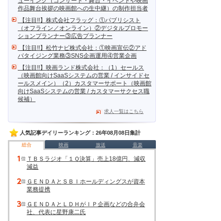
ューイング（コンサート・舞台・イベントや映画
作品舞台挨拶の映画館への生中継）の制作担当者
【注目!!】株式会社フラッグ：①パブリシスト
（オフライン／オンライン）②デジタルプロモー
ションプランナー③広告プランナー
【注目!!】松竹ナビ株式会社：①映画宣伝②アド
バタイジング業務③SNS企画運用④営業企画
【注目!!】映画ランド株式会社：（1）セールス
（映画館向けSaaSシステムの営業 / インサイドセ
ールスメイン）（2）カスタマーサポート（映画館
向けSaaSシステムの営業 / カスタマーサクセス職
候補）
求人一覧はこちら
人気記事デイリーランキング：26年08月08日集計
総合
映画
放送
音楽
ＴＢＳラジオ「１Ｑ決算」売上18億円、減収
減益
ＧＥＮＤＡとＳＢＩホールディングスが資本
業務提携
ＧＥＮＤＡとＬＤＨがＩＰ企画などの合弁会
社、代表に星野康二氏