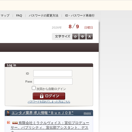
トマップ
|
FAQ
|
パスワードの変更方法
|
ID・パスワード再発行
8
9
2026年
日曜日
ID
Pass
次回から自動ログイン
パスワードを忘れてしまった方はこちら
エンタメ業界 求人情報 “ＢｕｎＪＯＢ”
more
有限会社ミラクルヴォイス：宣伝プロデュー
サー、パブリシティ、宣伝部アシスタント、デス