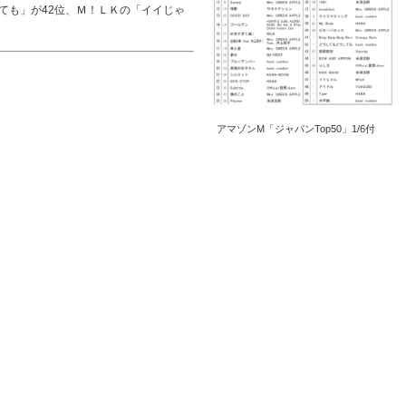
も」が42位、Ｍ！ＬＫの「イイじゃ
アマゾンM「ジャパンTop50」1/6付