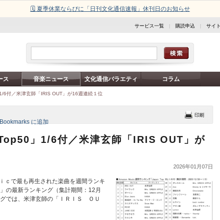
🗓️ 夏季休業ならびに「日刊文化通信速報」休刊日のお知らせ
サービス一覧
|
購読申込
|
サイ
ース
音楽ニュース
文化通信バラエティ
コラム
/6付／米津玄師「IRIS OUT」が16週連続１位
p50」1/6付／米津玄師「IRIS OUT」が
2026年01月07日
ｉｃで最も再生された楽曲を週間ランキ
」の最新ランキング（集計期間：12月
ングでは、米津玄師の「ＩＲＩＳ ＯＵ