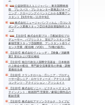
ク
公益財団法人ユニジャパン：東京国際映画
祭 プレスパス・プレスセンター業務及びオープ
ニング・クロージングイベントにかかる業務アシ
スタント【9月中旬～11月中旬】
株式会社ニュージャパンフィルム：①コレス
ポンデンス業務スタッフ②日本語吹替版制作スタ
ッフ
【注目!!】株式会社彩プロ：①配給宣伝プロ
デューサー、パブリシスト、宣伝アシスタント②
劇場営業スタッフ③国際部、アシスタント④ライ
センス営業（配信権（VOD）、TV権の販売）
【注目!!】株式会社ヴィレッヂ：【映像／演劇事
業】宣伝および宣伝補佐
【注目!!】独立行政法人国際交流基金：日本映画
の上映会や配信、専門家交流事業等の準備・調整
業務担当者
【注目!!】クランチロール：①シニア・プロデュ
ーサー②シニア・ロヤリティーズ・アナリスト③
コンテンツ・アクイジション・アソシエイト
【注目!!】株式会社ソニー・ピクチャーズ エンタ
テインメント：映画部門 営業部／劇場公開作品の
配給営業
【注目!!】株式会社アマゾンラテルナ：ライブビ