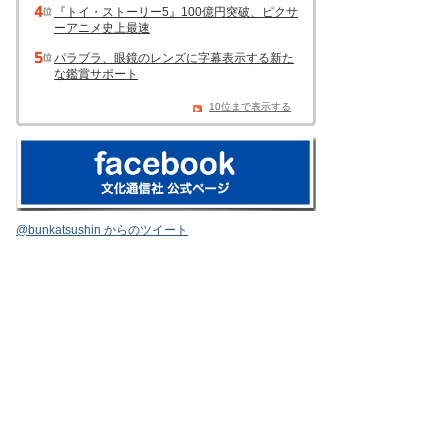
『トイ・ストーリー5』100億円突破、ピクサ
ーアニメ史上最速
パラブラ、眼鏡のレンズに字幕表示する新た
な鑑賞サポート
10位まで表示する
@bunkatsushin からのツイート