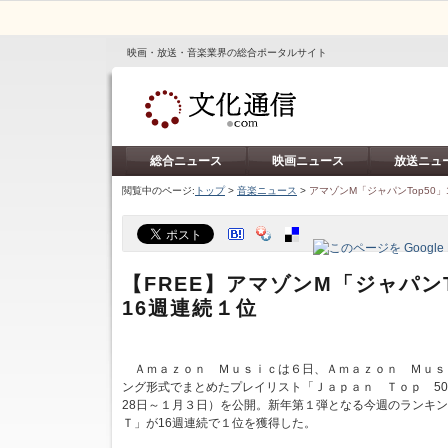
映画・放送・音楽業界の総合ポータルサイト
総合ニュース
映画ニュース
放送ニュ
閲覧中のページ:
トップ
>
音楽ニュース
>
アマゾンM「ジャパンTop50」1
【FREE】アマゾンM「ジャパンTo
16週連続１位
Ａｍａｚｏｎ Ｍｕｓｉｃは６日、Ａｍａｚｏｎ Ｍｕｓ
ング形式でまとめたプレイリスト「Ｊａｐａｎ Ｔｏｐ 50
28日～１月３日）を公開。新年第１弾となる今週のランキ
Ｔ」が16週連続で１位を獲得した。