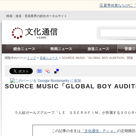
🗓️ 夏季休業ならび
映画・放送・音楽業界の総合ポータルサイト
総合ニュース
映画ニュース
放送ニュース
音楽ニ
閲覧中のページ:
トップ
>
音楽ニュース
>
SOURCE MUSIC「GLOBAL BOY AUDITION」開催
SOURCE MUSIC「GLOBAL BOY AUDI
５人組ガールズグループ「ＬＥ ＳＳＥＲＡＦＩＭ」が所属するＳＯＵＲ
この記事の全文は
「文化通信．Ｐｒｏ」
の定期購読