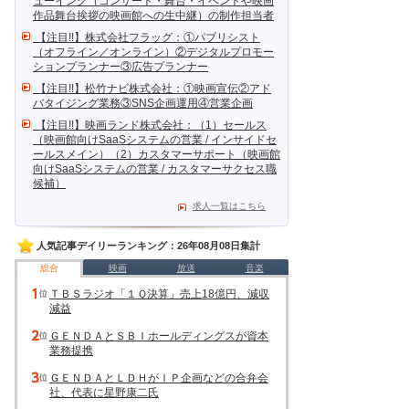
ューイング（コンサート・舞台・イベントや映画
作品舞台挨拶の映画館への生中継）の制作担当者
【注目!!】株式会社フラッグ：①パブリシスト
（オフライン／オンライン）②デジタルプロモー
ションプランナー③広告プランナー
【注目!!】松竹ナビ株式会社：①映画宣伝②アド
バタイジング業務③SNS企画運用④営業企画
【注目!!】映画ランド株式会社：（1）セールス
（映画館向けSaaSシステムの営業 / インサイドセ
ールスメイン）（2）カスタマーサポート（映画館
向けSaaSシステムの営業 / カスタマーサクセス職
候補）
求人一覧はこちら
人気記事デイリーランキング：26年08月08日集計
総合
映画
放送
音楽
ＴＢＳラジオ「１Ｑ決算」売上18億円、減収
減益
ＧＥＮＤＡとＳＢＩホールディングスが資本
業務提携
ＧＥＮＤＡとＬＤＨがＩＰ企画などの合弁会
社、代表に星野康二氏