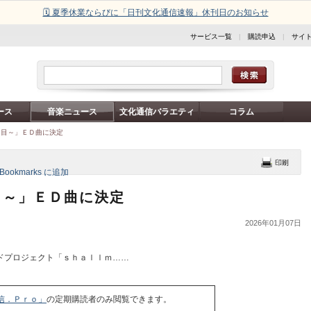
🗓️ 夏季休業ならびに「日刊文化通信速報」休刊日のお知らせ
サービス一覧
|
購読申込
|
サイ
ース
音楽ニュース
文化通信バラエティ
コラム
た目～」ＥＤ曲に決定
目～」ＥＤ曲に決定
2026年01月07日
ドプロジェクト「ｓｈａｌｌｍ……
信．Ｐｒｏ」
の定期購読者のみ閲覧できます。