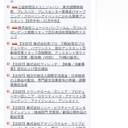
ク
公益財団法人ユニジャパン：東京国際映画
祭 プレスパス・プレスセンター業務及びオープ
ニング・クロージングイベントにかかる業務アシ
スタント【9月中旬～11月中旬】
株式会社ニュージャパンフィルム：①コレス
ポンデンス業務スタッフ②日本語吹替版制作スタ
ッフ
【注目!!】株式会社彩プロ：①配給宣伝プロ
デューサー、パブリシスト、宣伝アシスタント②
劇場営業スタッフ③国際部、アシスタント④ライ
センス営業（配信権（VOD）、TV権の販売）
【注目!!】株式会社ヴィレッヂ：【映像／演劇事
業】宣伝および宣伝補佐
【注目!!】独立行政法人国際交流基金：日本映画
の上映会や配信、専門家交流事業等の準備・調整
業務担当者
【注目!!】クランチロール：①シニア・プロデュ
ーサー②シニア・ロヤリティーズ・アナリスト③
コンテンツ・アクイジション・アソシエイト
【注目!!】株式会社ソニー・ピクチャーズ エンタ
テインメント：映画部門 営業部／劇場公開作品の
配給営業
【注目!!】株式会社アマゾンラテルナ：ライブビ