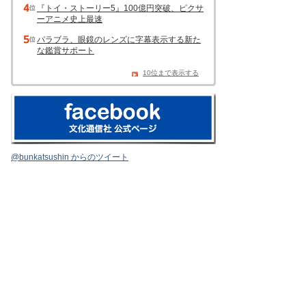
『トイ・ストーリー5』100億円突破、ピクサ
ーアニメ史上最速
パラブラ、眼鏡のレンズに字幕表示する新た
な鑑賞サポート
10位まで表示する
@bunkatsushin からのツイート