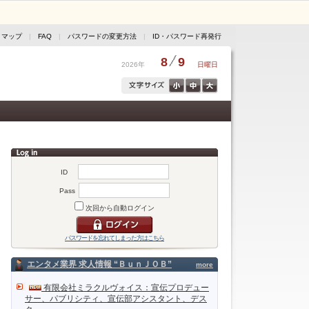
トマップ
|
FAQ
|
パスワードの変更方法
|
ID・パスワード再発行
8
9
2026年
日曜日
ID
Pass
次回から自動ログイン
パスワードを忘れてしまった方はこちら
エンタメ業界 求人情報 “ＢｕｎＪＯＢ”
more
有限会社ミラクルヴォイス：宣伝プロデュー
サー、パブリシティ、宣伝部アシスタント、デス