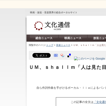
映画・放送・音楽業界の総合ポータルサイト
総合ニュース
映画ニュース
放送ニュ
閲覧中のページ:
トップ
>
音楽ニュース
>
ＵＭ、ｓｈａｌｌｍ「人は見
ＵＭ、ｓｈａｌｌｍ「人は見た
自ら作詞作曲を手がけるボーカル・ｌｉａによるバン
この記事の全文は
「文化通