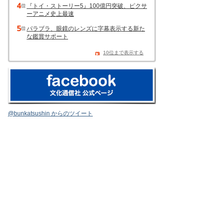
『トイ・ストーリー5』100億円突破、ピクサ
ーアニメ史上最速
パラブラ、眼鏡のレンズに字幕表示する新た
な鑑賞サポート
10位まで表示する
@bunkatsushin からのツイート