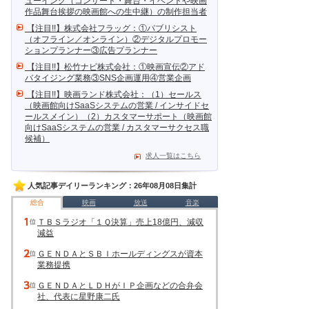
ューイング（コンサート・舞台・イベントや映画
作品舞台挨拶の映画館への生中継）の制作担当者
【注目!!】株式会社フラッグ：①パブリシスト
（オフライン／オンライン）②デジタルプロモー
ションプランナー③広告プランナー
【注目!!】松竹ナビ株式会社：①映画宣伝②アド
バタイジング業務③SNS企画運用④営業企画
【注目!!】映画ランド株式会社：（1）セールス
（映画館向けSaaSシステムの営業 / インサイドセ
ールスメイン）（2）カスタマーサポート（映画館
向けSaaSシステムの営業 / カスタマーサクセス職
候補）
求人一覧はこちら
人気記事デイリーランキング：26年08月08日集計
総合
映画
放送
音楽
ＴＢＳラジオ「１Ｑ決算」売上18億円、減収
減益
ＧＥＮＤＡとＳＢＩホールディングスが資本
業務提携
ＧＥＮＤＡとＬＤＨがＩＰ企画などの合弁会
社、代表に星野康二氏