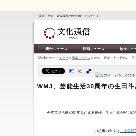
映画・放送・音楽業界の総合ポータルサイト
総合ニュース
映画ニュース
放送ニュ
閲覧中のページ:
トップ
>
音楽ニュース
>
WMJ、芸能生活30周年の生
WMJ、芸能生活30周年の生田
今年芸能活動30周年を迎える俳優、生田斗真が節目の
この記事の全文は
「文化通