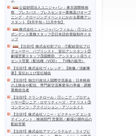
ク
公益財団法人ユニジャパン：東京国際映画
祭 プレスパス・プレスセンター業務及びオープ
ニング・クロージングイベントにかかる業務アシ
スタント【9月中旬～11月中旬】
株式会社ニュージャパンフィルム：①コレス
ポンデンス業務スタッフ②日本語吹替版制作スタ
ッフ
【注目!!】株式会社彩プロ：①配給宣伝プロ
デューサー、パブリシスト、宣伝アシスタント②
劇場営業スタッフ③国際部、アシスタント④ライ
センス営業（配信権（VOD）、TV権の販売）
【注目!!】株式会社ヴィレッヂ：【映像／演劇事
業】宣伝および宣伝補佐
【注目!!】独立行政法人国際交流基金：日本映画
の上映会や配信、専門家交流事業等の準備・調整
業務担当者
【注目!!】クランチロール：①シニア・プロデュ
ーサー②シニア・ロヤリティーズ・アナリスト③
コンテンツ・アクイジション・アソシエイト
【注目!!】株式会社ソニー・ピクチャーズ エンタ
テインメント：映画部門 営業部／劇場公開作品の
配給営業
【注目!!】株式会社アマゾンラテルナ：ライブビ