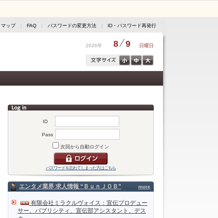
トマップ
|
FAQ
|
パスワードの変更方法
|
ID・パスワード再発行
8
9
2026年
日曜日
ID
Pass
次回から自動ログイン
パスワードを忘れてしまった方はこちら
エンタメ業界 求人情報 “ＢｕｎＪＯＢ”
more
有限会社ミラクルヴォイス：宣伝プロデュー
サー、パブリシティ、宣伝部アシスタント、デス