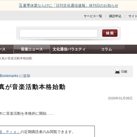
🗓️ 夏季休業ならびに「日刊文化通信速報」休刊日のお知らせ
サービス一覧
|
購読申込
|
サイ
ース
音楽ニュース
文化通信バラエティ
コラム
田斗真が音楽活動本格始動
斗真が音楽活動本格始動
2026年01月08日
年に音楽活動を本格的に開始……
信．Ｐｒｏ」
の定期購読者のみ閲覧できます。