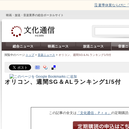
🗓️ 夏季休業ならび
映画・放送・音楽業界の総合ポータルサイト
総合ニュース
映画ニュース
放送ニュース
音楽ニ
閲覧中のページ:
トップ
>
音楽ニュース
>
オリコン、週間SG＆ALランキング1/5付
オリコン、週間SG＆ALランキング1/5付
この記事の全文は
「文化通信．Ｐｒｏ」
の定期購読