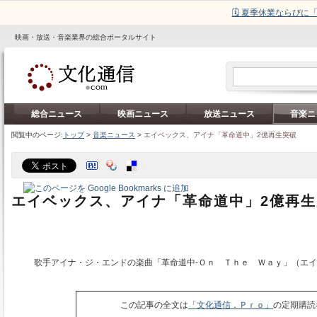
🗓️ 夏季休業ならび
映画・放送・音楽業界の総合ポータルサイト
総合ニュース
映画ニュース
放送ニュース
音楽ニ
閲覧中のページ:
トップ
>
音楽ニュース
>
エイベックス、アイナ「革命道中」2億再生突破
エイベックス、アイナ「革命道中」2億再生
歌手アイナ・ジ・エンドの楽曲「革命道中‐Ｏｎ Ｔｈｅ Ｗａｙ」（エイ
この記事の全文は
「文化通信．Ｐｒｏ」
の定期購読