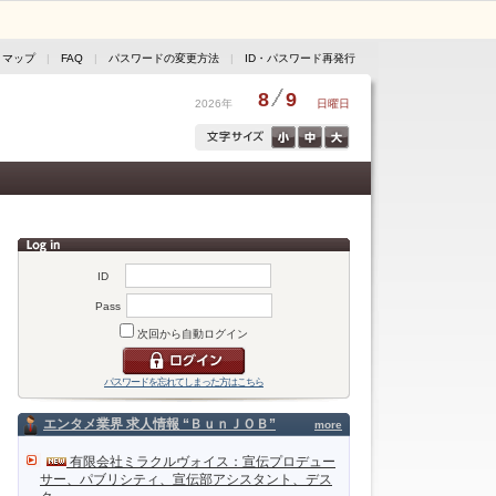
トマップ
|
FAQ
|
パスワードの変更方法
|
ID・パスワード再発行
8
9
2026年
日曜日
ID
Pass
次回から自動ログイン
パスワードを忘れてしまった方はこちら
エンタメ業界 求人情報 “ＢｕｎＪＯＢ”
more
有限会社ミラクルヴォイス：宣伝プロデュー
サー、パブリシティ、宣伝部アシスタント、デス