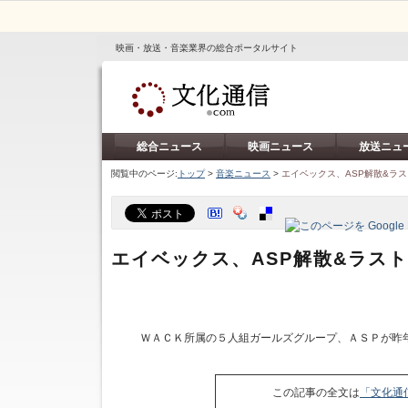
映画・放送・音楽業界の総合ポータルサイト
総合ニュース
映画ニュース
放送ニュ
閲覧中のページ:
トップ
>
音楽ニュース
>
エイベックス、ASP解散&ラ
エイベックス、ASP解散&ラス
ＷＡＣＫ所属の５人組ガールズグループ、ＡＳＰが昨
この記事の全文は
「文化通