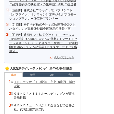
ューイング（コンサート・舞台・イベントや映画
作品舞台挨拶の映画館への生中継）の制作担当者
【注目!!】株式会社フラッグ：①パブリシスト
（オフライン／オンライン）②デジタルプロモー
ションプランナー③広告プランナー
【注目!!】松竹ナビ株式会社：①映画宣伝②アド
バタイジング業務③SNS企画運用④営業企画
【注目!!】映画ランド株式会社：（1）セールス
（映画館向けSaaSシステムの営業 / インサイドセ
ールスメイン）（2）カスタマーサポート（映画館
向けSaaSシステムの営業 / カスタマーサクセス職
候補）
求人一覧はこちら
人気記事デイリーランキング：26年08月08日集計
総合
映画
放送
音楽
ＴＢＳラジオ「１Ｑ決算」売上18億円、減収
減益
ＧＥＮＤＡとＳＢＩホールディングスが資本
業務提携
ＧＥＮＤＡとＬＤＨがＩＰ企画などの合弁会
社、代表に星野康二氏