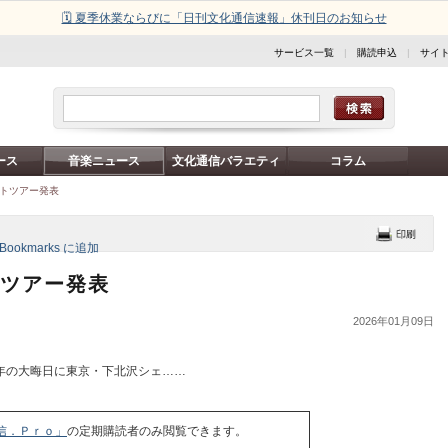
🗓️ 夏季休業ならびに「日刊文化通信速報」休刊日のお知らせ
サービス一覧
|
購読申込
|
サイ
ース
音楽ニュース
文化通信バラエティ
コラム
ストツアー発表
トツアー発表
2026年01月09日
年の大晦日に東京・下北沢シェ……
信．Ｐｒｏ」
の定期購読者のみ閲覧できます。