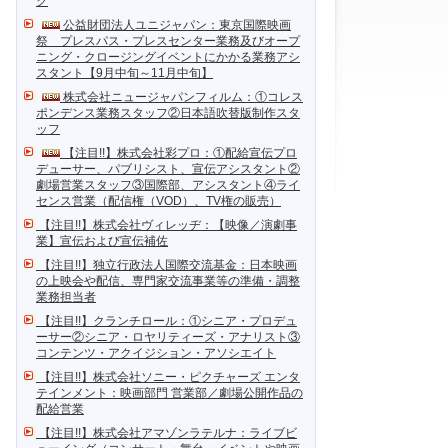
ク
公益財団法人ユニジャパン：東京国際映画
祭 プレスパス・プレスセンター業務及びオープ
ニング・クロージングイベントにかかる業務アシ
スタント【9月中旬～11月中旬】
株式会社ニュージャパンフィルム：①コレス
ポンデンス業務スタッフ②日本語吹替版制作スタ
ッフ
【注目!!】株式会社彩プロ：①配給宣伝プロ
デューサー、パブリシスト、宣伝アシスタント②
劇場営業スタッフ③国際部、アシスタント④ライ
センス営業（配信権（VOD）、TV権の販売）
【注目!!】株式会社ヴィレッヂ：【映像／演劇事
業】宣伝および宣伝補佐
【注目!!】独立行政法人国際交流基金：日本映画
の上映会や配信、専門家交流事業等の準備・調整
業務担当者
【注目!!】クランチロール：①シニア・プロデュ
ーサー②シニア・ロヤリティーズ・アナリスト③
コンテンツ・アクイジション・アソシエイト
【注目!!】株式会社ソニー・ピクチャーズ エンタ
テインメント：映画部門 営業部／劇場公開作品の
配給営業
【注目!!】株式会社アマゾンラテルナ：ライブビ