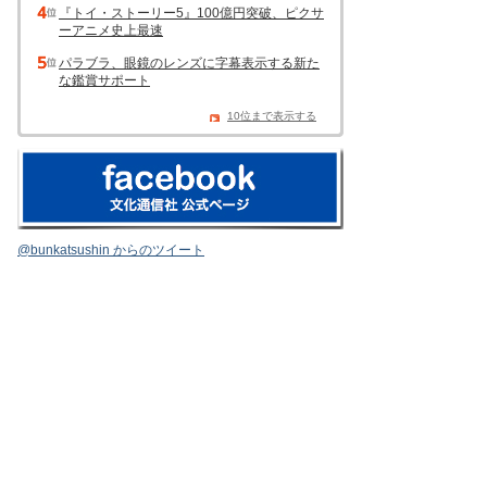
『トイ・ストーリー5』100億円突破、ピクサ
ーアニメ史上最速
パラブラ、眼鏡のレンズに字幕表示する新た
な鑑賞サポート
10位まで表示する
@bunkatsushin からのツイート