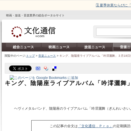
🗓️ 夏季休業ならび
映画・放送・音楽業界の総合ポータルサイト
総合ニュース
映画ニュース
放送ニュース
音楽ニ
閲覧中のページ:
トップ
>
音楽ニュース
>
キング、陰陽座ライブアルバム「吟澪灑舞」３月18日
キング、陰陽座ライブアルバム「吟澪灑舞」
ヘヴィメタルバンド、陰陽座のライブアルバム「吟澪灑舞（ぎんれいさい
この記事の全文は
「文化通信．Ｐｒｏ」
の定期購読