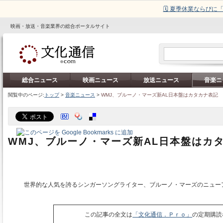
🗓️ 夏季休業ならび
映画・放送・音楽業界の総合ポータルサイト
総合ニュース
映画ニュース
放送ニュース
音楽ニ
閲覧中のページ:
トップ
>
音楽ニュース
>
WMJ、ブルーノ・マーズ新AL日本盤はカタカナ表記
WMJ、ブルーノ・マーズ新AL日本盤はカ
世界的な人気を誇るシンガーソングライター、ブルーノ・マーズのニュー
この記事の全文は
「文化通信．Ｐｒｏ」
の定期購読