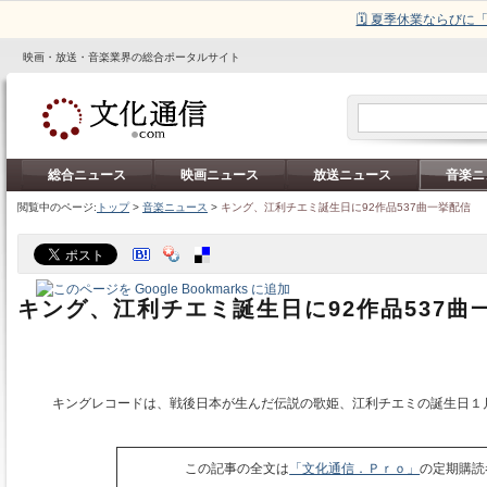
🗓️ 夏季休業ならび
映画・放送・音楽業界の総合ポータルサイト
総合ニュース
映画ニュース
放送ニュース
音楽ニ
閲覧中のページ:
トップ
>
音楽ニュース
>
キング、江利チエミ誕生日に92作品537曲一挙配信
キング、江利チエミ誕生日に92作品537曲
キングレコードは、戦後日本が生んだ伝説の歌姫、江利チエミの誕生日１月
この記事の全文は
「文化通信．Ｐｒｏ」
の定期購読