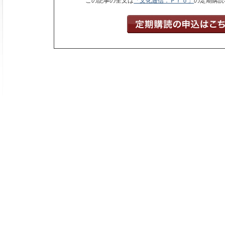
この記事の全文は
「文化通信．Ｐｒｏ」
の定期購読