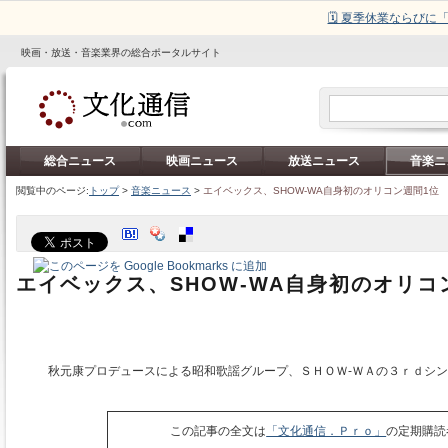
🗓️ 夏季休業ならび
映画・放送・音楽業界の総合ポータルサイト
総合ニュース
映画ニュース
放送ニュース
音楽ニ
閲覧中のページ:
トップ
>
音楽ニュース
>
エイベックス、SHOW-WA自身初のオリコン週間1位
エイベックス、SHOW-WA自身初のオリコ
秋元康プロデュースによる昭和歌謡グループ、ＳＨＯＷ‐ＷＡの３ｒｄシン
この記事の全文は
「文化通信．Ｐｒｏ」
の定期購読