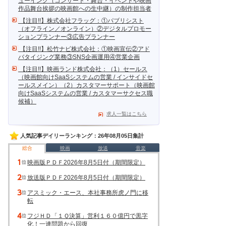
ューイング（コンサート・舞台・イベントや映画
作品舞台挨拶の映画館への生中継）の制作担当者
【注目!!】株式会社フラッグ：①パブリシスト
（オフライン／オンライン）②デジタルプロモー
ションプランナー③広告プランナー
【注目!!】松竹ナビ株式会社：①映画宣伝②アド
バタイジング業務③SNS企画運用④営業企画
【注目!!】映画ランド株式会社：（1）セールス
（映画館向けSaaSシステムの営業 / インサイドセ
ールスメイン）（2）カスタマーサポート（映画館
向けSaaSシステムの営業 / カスタマーサクセス職
候補）
求人一覧はこちら
人気記事デイリーランキング：26年08月05日集計
総合
映画
放送
音楽
映画版ＰＤＦ2026年8月5日付（期間限定）
放送版ＰＤＦ2026年8月5日付（期間限定）
アスミック・エース、本社事務所虎ノ門に移
転
フジＨＤ「１Ｑ決算」営利１６０億円で黒字
化！一連問題から回復