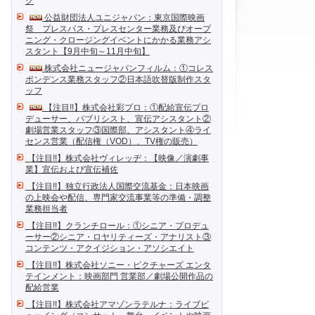
ク
公益財団法人ユニジャパン：東京国際映画
祭 プレスパス・プレスセンター業務及びオープ
ニング・クロージングイベントにかかる業務アシ
スタント【9月中旬～11月中旬】
株式会社ニュージャパンフィルム：①コレス
ポンデンス業務スタッフ②日本語吹替版制作スタ
ッフ
【注目!!】株式会社彩プロ：①配給宣伝プロ
デューサー、パブリシスト、宣伝アシスタント②
劇場営業スタッフ③国際部、アシスタント④ライ
センス営業（配信権（VOD）、TV権の販売）
【注目!!】株式会社ヴィレッヂ：【映像／演劇事
業】宣伝および宣伝補佐
【注目!!】独立行政法人国際交流基金：日本映画
の上映会や配信、専門家交流事業等の準備・調整
業務担当者
【注目!!】クランチロール：①シニア・プロデュ
ーサー②シニア・ロヤリティーズ・アナリスト③
コンテンツ・アクイジション・アソシエイト
【注目!!】株式会社ソニー・ピクチャーズ エンタ
テインメント：映画部門 営業部／劇場公開作品の
配給営業
【注目!!】株式会社アマゾンラテルナ：ライブビ