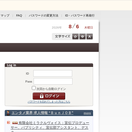
トマップ
|
FAQ
|
パスワードの変更方法
|
ID・パスワード再発行
8
6
2026年
木曜日
ID
Pass
次回から自動ログイン
パスワードを忘れてしまった方はこちら
エンタメ業界 求人情報 “ＢｕｎＪＯＢ”
more
有限会社ミラクルヴォイス：宣伝プロデュー
サー、パブリシティ、宣伝部アシスタント、デス