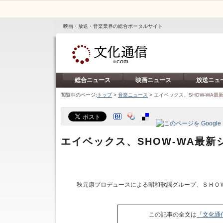
映画・放送・音楽業界の総合ポータルサイト
総合ニュース
映画ニュース
放送ニュ
閲覧中のページ:
トップ
>
音楽ニュース
>
エイベックス、SHOW‐WA最
エイベックス、SHOW‐WA最新
秋元康プロデュースによる昭和歌謡グループ、ＳＨＯＷ
この記事の全文は
「文化通