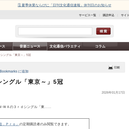
🗓️ 夏季休業ならびに「日刊文化通信速報」休刊日のお知らせ
サービス一覧
|
購読申込
|
サイ
ース
音楽ニュース
文化通信バラエティ
コラム
新シングル「東京～」5冠
シングル「東京～」5冠
2026年01月17日
‐ＷＡの３ｒｄシングル「東……
信．Ｐｒｏ」
の定期購読者のみ閲覧できます。