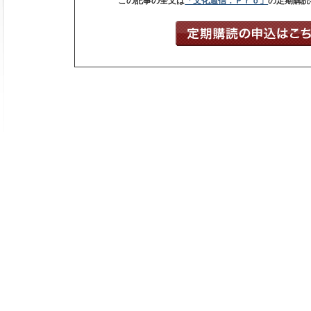
この記事の全文は
「文化通信．Ｐｒｏ」
の定期購読