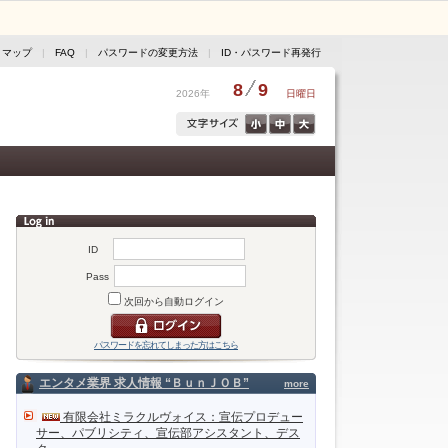
トマップ
|
FAQ
|
パスワードの変更方法
|
ID・パスワード再発行
8
9
2026年
日曜日
ID
Pass
次回から自動ログイン
パスワードを忘れてしまった方はこちら
エンタメ業界 求人情報 “ＢｕｎＪＯＢ”
more
有限会社ミラクルヴォイス：宣伝プロデュー
サー、パブリシティ、宣伝部アシスタント、デス