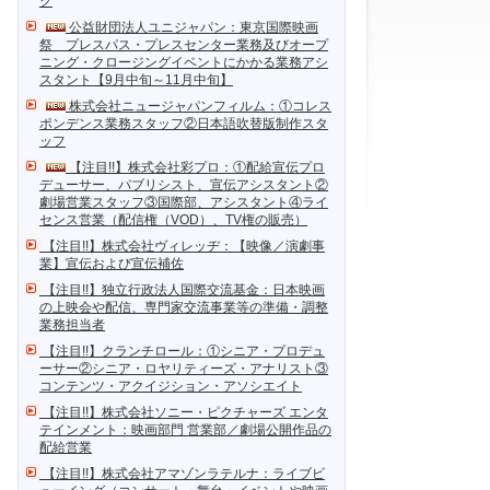
ク
公益財団法人ユニジャパン：東京国際映画
祭 プレスパス・プレスセンター業務及びオープ
ニング・クロージングイベントにかかる業務アシ
スタント【9月中旬～11月中旬】
株式会社ニュージャパンフィルム：①コレス
ポンデンス業務スタッフ②日本語吹替版制作スタ
ッフ
【注目!!】株式会社彩プロ：①配給宣伝プロ
デューサー、パブリシスト、宣伝アシスタント②
劇場営業スタッフ③国際部、アシスタント④ライ
センス営業（配信権（VOD）、TV権の販売）
【注目!!】株式会社ヴィレッヂ：【映像／演劇事
業】宣伝および宣伝補佐
【注目!!】独立行政法人国際交流基金：日本映画
の上映会や配信、専門家交流事業等の準備・調整
業務担当者
【注目!!】クランチロール：①シニア・プロデュ
ーサー②シニア・ロヤリティーズ・アナリスト③
コンテンツ・アクイジション・アソシエイト
【注目!!】株式会社ソニー・ピクチャーズ エンタ
テインメント：映画部門 営業部／劇場公開作品の
配給営業
【注目!!】株式会社アマゾンラテルナ：ライブビ