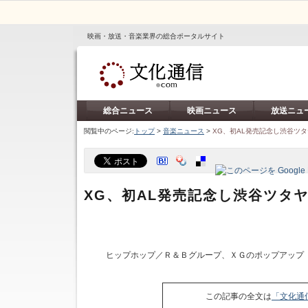
映画・放送・音楽業界の総合ポータルサイト
総合ニュース
映画ニュース
放送ニュ
閲覧中のページ:
トップ
>
音楽ニュース
>
XG、初AL発売記念し渋谷ツ
XG、初AL発売記念し渋谷ツタ
ヒップホップ／Ｒ＆Ｂグループ、ＸＧのポップアップ
この記事の全文は
「文化通