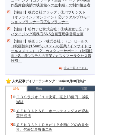
ューイング（コンサート・舞台・イベントや映画
作品舞台挨拶の映画館への生中継）の制作担当者
【注目!!】株式会社フラッグ：①パブリシスト
（オフライン／オンライン）②デジタルプロモー
ションプランナー③広告プランナー
【注目!!】松竹ナビ株式会社：①映画宣伝②アド
バタイジング業務③SNS企画運用④営業企画
【注目!!】映画ランド株式会社：（1）セールス
（映画館向けSaaSシステムの営業 / インサイドセ
ールスメイン）（2）カスタマーサポート（映画館
向けSaaSシステムの営業 / カスタマーサクセス職
候補）
求人一覧はこちら
人気記事デイリーランキング：26年08月08日集計
総合
映画
放送
音楽
ＴＢＳラジオ「１Ｑ決算」売上18億円、減収
減益
ＧＥＮＤＡとＳＢＩホールディングスが資本
業務提携
ＧＥＮＤＡとＬＤＨがＩＰ企画などの合弁会
社、代表に星野康二氏