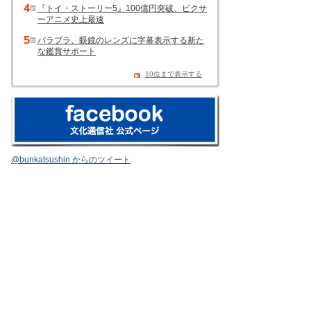
『トイ・ストーリー5』100億円突破、ピクサ
ーアニメ史上最速
パラブラ、眼鏡のレンズに字幕表示する新た
な鑑賞サポート
10位まで表示する
@bunkatsushin からのツイート