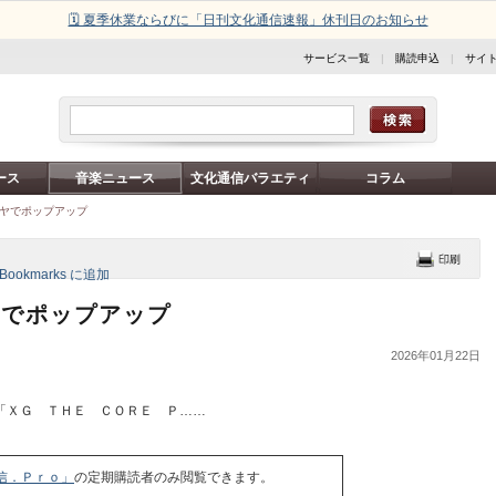
🗓️ 夏季休業ならびに「日刊文化通信速報」休刊日のお知らせ
サービス一覧
|
購読申込
|
サイ
ース
音楽ニュース
文化通信バラエティ
コラム
タヤでポップアップ
ヤでポップアップ
2026年01月22日
「ＸＧ ＴＨＥ ＣＯＲＥ Ｐ……
信．Ｐｒｏ」
の定期購読者のみ閲覧できます。