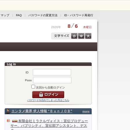
トマップ
|
FAQ
|
パスワードの変更方法
|
ID・パスワード再発行
8
6
2026年
木曜日
ID
Pass
次回から自動ログイン
パスワードを忘れてしまった方はこちら
エンタメ業界 求人情報 “ＢｕｎＪＯＢ”
more
有限会社ミラクルヴォイス：宣伝プロデュー
サー、パブリシティ、宣伝部アシスタント、デス