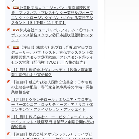
ク
公益財団法人ユニジャパン：東京国際映画
祭 プレスパス・プレスセンター業務及びオープ
ニング・クロージングイベントにかかる業務アシ
スタント【9月中旬～11月中旬】
株式会社ニュージャパンフィルム：①コレス
ポンデンス業務スタッフ②日本語吹替版制作スタ
ッフ
【注目!!】株式会社彩プロ：①配給宣伝プロ
デューサー、パブリシスト、宣伝アシスタント②
劇場営業スタッフ③国際部、アシスタント④ライ
センス営業（配信権（VOD）、TV権の販売）
【注目!!】株式会社ヴィレッヂ：【映像／演劇事
業】宣伝および宣伝補佐
【注目!!】独立行政法人国際交流基金：日本映画
の上映会や配信、専門家交流事業等の準備・調整
業務担当者
【注目!!】クランチロール：①シニア・プロデュ
ーサー②シニア・ロヤリティーズ・アナリスト③
コンテンツ・アクイジション・アソシエイト
【注目!!】株式会社ソニー・ピクチャーズ エンタ
テインメント：映画部門 営業部／劇場公開作品の
配給営業
【注目!!】株式会社アマゾンラテルナ：ライブビ