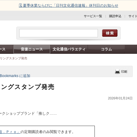
🗓️ 夏季休業ならびに「日刊文化通信速報」休刊日のお知らせ
サービス一覧
|
購読申込
|
サイ
ース
音楽ニュース
文化通信バラエティ
コラム
シーリングスタンプ発売
ーリングスタンプ発売
2026年01月24日
ークショップブランド「推しク……
信．Ｐｒｏ」
の定期購読者のみ閲覧できます。