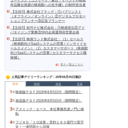
ューイング（コンサート・舞台・イベントや映画
作品舞台挨拶の映画館への生中継）の制作担当者
【注目!!】株式会社フラッグ：①パブリシスト
（オフライン／オンライン）②デジタルプロモー
ションプランナー③広告プランナー
【注目!!】松竹ナビ株式会社：①映画宣伝②アド
バタイジング業務③SNS企画運用④営業企画
【注目!!】映画ランド株式会社：（1）セールス
（映画館向けSaaSシステムの営業 / インサイドセ
ールスメイン）（2）カスタマーサポート（映画館
向けSaaSシステムの営業 / カスタマーサクセス職
候補）
求人一覧はこちら
人気記事デイリーランキング：26年08月05日集計
総合
映画
放送
音楽
映画版ＰＤＦ2026年8月5日付（期間限定）
放送版ＰＤＦ2026年8月5日付（期間限定）
アスミック・エース、本社事務所虎ノ門に移
転
フジＨＤ「１Ｑ決算」営利１６０億円で黒字
化！一連問題から回復