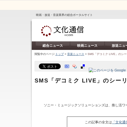
映画・放送・音楽業界の総合ポータルサイト
総合ニュース
映画ニュース
放送ニュ
閲覧中のページ:
トップ
>
音楽ニュース
>
SMS「デコミク LIVE」の
SMS「デコミク LIVE」のシ
ソニー・ミュージックソリューションズは、推し活ワ
この記事の全文は
「文化通